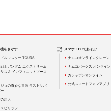
ム機をさがす
スマホ・PCであそぶ
ドルマスター TOURS
ナムコオンラインクレーン
動戦士ガンダム エクストリーム
ナムコパークス オンライ
ーサス２ インフィニットブース
ガシャポンオンライン
公式スマートフォンアプリ
ョジョの奇妙な冒険 ラストサバ
バー
鼓の達人
りスピリッツ