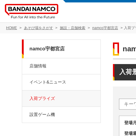
HOME
あそび場をさがす
施設・店舗検索
namco宇都宮店
入荷プ
na
namco宇都宮店
店舗情報
入荷
イベント&ニュース
入荷プライズ
設置ゲーム機
登場
登場