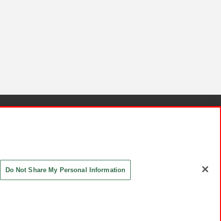
針と検証結果
お取引先さまとともに
お問い合わせ
Do Not Share My Personal Information
ASHIKI Co., Ltd. All Rights Reserved.