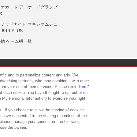
リオカート アーケードグランプ
X
岸ミッドナイト マキシマムチュ
 6RR PLUS
の他 ゲーム機一覧
サイトポリシー
プライバシーポリシー
ウェブアクセシビリティ方
raffic and to personalize content and ads. We
advertising partners, who may combine it with other
rom your use of their services. Please click "
here
"
供について
カスタマーハラスメント対応方針
よくあるご質問・
f each cookie. You have the right to opt out of our
e My Personal Information] to exercise your right.
 , if you choose to allow the sharing of cookies
to have consented to the sharing regardless of the
, please manage your consent on the following
lose the banner.
ndai Namco Amusement Lab Inc.
©Bandai Namco Experience Inc.
©HANAY