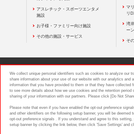
マ
アスレチック・スポーツエンタメ
リD
施設
湾
お子様・ファミリー向け施設
ーン
その他の施設・サービス
そ
関連会社
サステナビリティ
We collect unique personal identifiers such as cookies to analyze our t
share information about your use of our website with our analytics and 
information that you have provided to them or that they have collected f
食品のご提
to see more details about how we use cookies and the retention period o
sharing of your information with our partners. Please click [Do Not Shar
Please note that even if you have enabled the opt-out preference signals
and other identifiers on the following setup banner, you will be deemed 
opt-out preference signals . If you understand and agree to this setting
setup banner by clicking the link below, then click 'Save Settings' and c
©Bandai Namco Amusement Inc.
©Ba