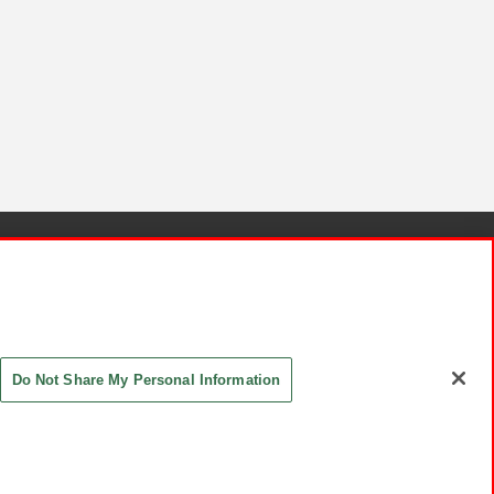
針と検証結果
お取引先さまとともに
お問い合わせ
Do Not Share My Personal Information
ASHIKI Co., Ltd. All Rights Reserved.