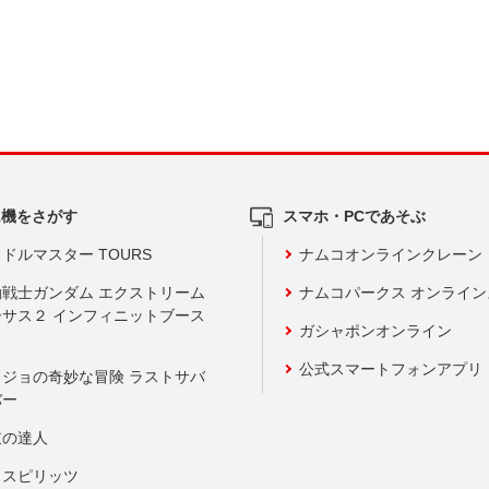
ム機をさがす
スマホ・PCであそぶ
ドルマスター TOURS
ナムコオンラインクレーン
動戦士ガンダム エクストリーム
ナムコパークス オンライ
ーサス２ インフィニットブース
ガシャポンオンライン
公式スマートフォンアプリ
ョジョの奇妙な冒険 ラストサバ
バー
鼓の達人
りスピリッツ