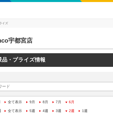
ライズ
mco宇都宮店
景品・プライズ情報
月
全て表示
9月
8月
7月
6月
週
全て表示
5週
4週
3週
2週
1週