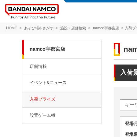
HOME
あそび場をさがす
施設・店舗検索
namco宇都宮店
入荷プ
na
namco宇都宮店
店舗情報
入荷
イベント&ニュース
入荷プライズ
設置ゲーム機
登場
登場