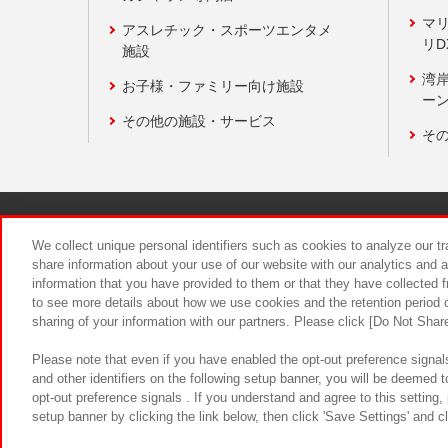
マ
アスレチック・スポーツエンタメ
リD
施設
湾
お子様・ファミリー向け施設
ーン
その他の施設・サービス
そ
関連会社
サステナビリティ
We collect unique personal identifiers such as cookies to analyze our t
share information about your use of our website with our analytics and 
information that you have provided to them or that they have collected f
食品のご提
to see more details about how we use cookies and the retention period o
sharing of your information with our partners. Please click [Do Not Shar
Please note that even if you have enabled the opt-out preference signals
and other identifiers on the following setup banner, you will be deemed 
opt-out preference signals . If you understand and agree to this setting
setup banner by clicking the link below, then click 'Save Settings' and c
©Bandai Namco Amusement Inc.
©Ba