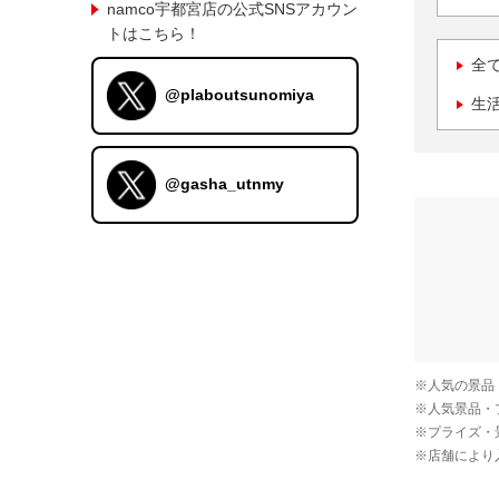
namco宇都宮店の公式SNSアカウン
トはこちら！
全
@plaboutsunomiya
生
@gasha_utnmy