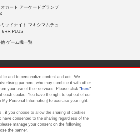
リオカート アーケードグランプ
X
岸ミッドナイト マキシマムチュ
 6RR PLUS
の他 ゲーム機一覧
サイトポリシー
プライバシーポリシー
ウェブアクセシビリティ方
raffic and to personalize content and ads. We
advertising partners, who may combine it with other
rom your use of their services. Please click "
here
"
供について
カスタマーハラスメント対応方針
よくあるご質問・
f each cookie. You have the right to opt out of our
e My Personal Information] to exercise your right.
 , if you choose to allow the sharing of cookies
to have consented to the sharing regardless of the
, please manage your consent on the following
lose the banner.
ndai Namco Amusement Lab Inc.
©Bandai Namco Experience Inc.
©HANAY