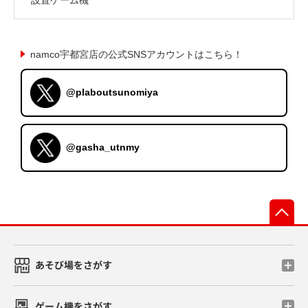
namco宇都宮店の公式SNSアカウントはこちら！
@plaboutsunomiya
@gasha_utnmy
先
あそび場をさがす
ゲーム機をさがす