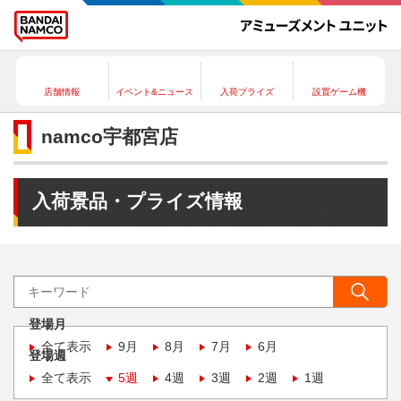
店舗情報
イベント&ニュース
入荷プライズ
設置ゲーム機
namco宇都宮店
入荷景品・プライズ情報
登場月
全て表示
9月
8月
7月
6月
登場週
全て表示
5週
4週
3週
2週
1週