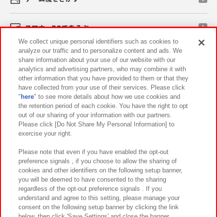
スマホ・PCであそぶ
We collect unique personal identifiers such as cookies to
analyze our traffic and to personalize content and ads. We
イベント・キャンペーン
share information about your use of our website with our
analytics and advertising partners, who may combine it with
other information that you have provided to them or that they
have collected from your use of their services. Please click
"
here
" to see more details about how we use cookies and
関連会社
サステナビリティ
サイトポリシー
the retention period of each cookie. You have the right to opt
out of our sharing of your information with our partners.
プライバシーポリシー
ウェブアクセシビリティ方針と検証結果
Please click [Do Not Share My Personal Information] to
exercise your right.
お取引先さまとともに
食品のご提供について
カスタマーハラスメント対応方針
よくあるご質問・お問い合わせ
Please note that even if you have enabled the opt-out
preference signals , if you choose to allow the sharing of
cookies and other identifiers on the following setup banner,
you will be deemed to have consented to the sharing
regardless of the opt-out preference signals . If you
understand and agree to this setting, please manage your
consent on the following setup banner by clicking the link
below, then click 'Save Settings' and close the banner.