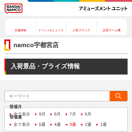
店舗情報
イベント&ニュース
入荷プライズ
設置ゲーム機
namco宇都宮店
入荷景品・プライズ情報
登場月
全て表示
9月
8月
7月
6月
登場週
全て表示
5週
4週
3週
2週
1週