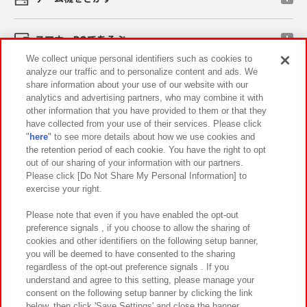
スマホ・PCであそぶ
We collect unique personal identifiers such as cookies to
analyze our traffic and to personalize content and ads. We
イベント・キャンペーン
share information about your use of our website with our
analytics and advertising partners, who may combine it with
other information that you have provided to them or that they
have collected from your use of their services. Please click
"
here
" to see more details about how we use cookies and
関連会社
サステナビリティ
サイトポリシー
the retention period of each cookie. You have the right to opt
out of our sharing of your information with our partners.
プライバシーポリシー
ウェブアクセシビリティ方針と検証結果
Please click [Do Not Share My Personal Information] to
exercise your right.
お取引先さまとともに
食品のご提供について
カスタマーハラスメント対応方針
よくあるご質問・お問い合わせ
Please note that even if you have enabled the opt-out
preference signals , if you choose to allow the sharing of
cookies and other identifiers on the following setup banner,
you will be deemed to have consented to the sharing
regardless of the opt-out preference signals . If you
understand and agree to this setting, please manage your
consent on the following setup banner by clicking the link
below, then click 'Save Settings' and close the banner.