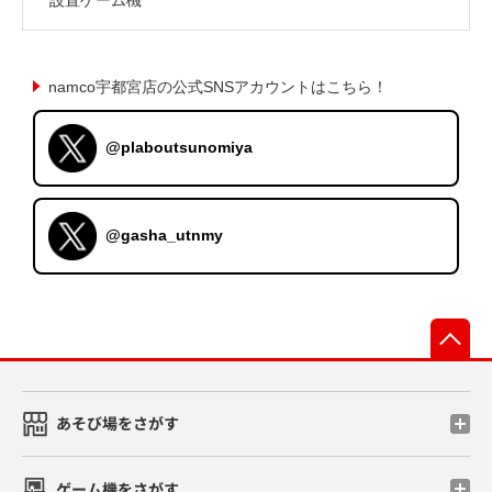
namco宇都宮店の公式SNSアカウントはこちら！
@plaboutsunomiya
@gasha_utnmy
先
あそび場をさがす
ゲーム機をさがす