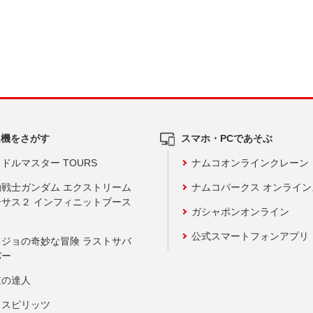
ム機をさがす
スマホ・PCであそぶ
ドルマスター TOURS
ナムコオンラインクレーン
動戦士ガンダム エクストリーム
ナムコパークス オンライ
ーサス２ インフィニットブース
ガシャポンオンライン
公式スマートフォンアプリ
ョジョの奇妙な冒険 ラストサバ
バー
鼓の達人
りスピリッツ