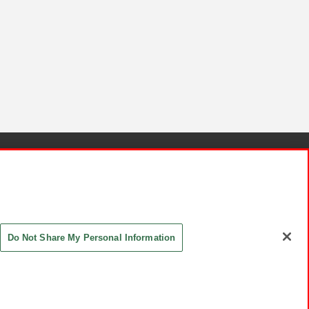
針と検証結果
お取引先さまとともに
お問い合わせ
Do Not Share My Personal Information
ASHIKI Co., Ltd. All Rights Reserved.