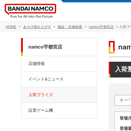
HOME
あそび場をさがす
施設・店舗検索
namco宇都宮店
入荷プ
na
namco宇都宮店
店舗情報
入荷
イベント&ニュース
入荷プライズ
設置ゲーム機
登場
登場