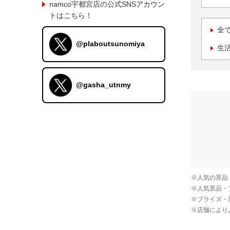
namco宇都宮店の公式SNSアカウン
トはこちら！
全
@plaboutsunomiya
生
@gasha_utnmy