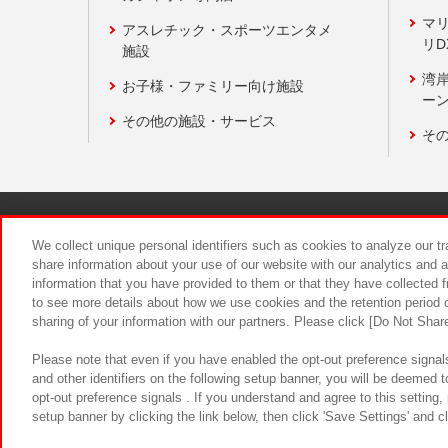
マ
アスレチック・スポーツエンタメ
リD
施設
湾
お子様・ファミリー向け施設
ーン
その他の施設・サービス
そ
関連会社
サステナビリティ
We collect unique personal identifiers such as cookies to analyze our t
share information about your use of our website with our analytics and 
information that you have provided to them or that they have collected f
食品のご提
to see more details about how we use cookies and the retention period o
sharing of your information with our partners. Please click [Do Not Shar
Please note that even if you have enabled the opt-out preference signals
and other identifiers on the following setup banner, you will be deemed 
opt-out preference signals . If you understand and agree to this setting
setup banner by clicking the link below, then click 'Save Settings' and c
©Bandai Namco Amusement Inc.
©Ba