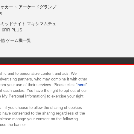
リオカート アーケードグランプ
X
岸ミッドナイト マキシマムチュ
 6RR PLUS
の他 ゲーム機一覧
サイトポリシー
プライバシーポリシー
ウェブアクセシビリティ方
raffic and to personalize content and ads. We
advertising partners, who may combine it with other
rom your use of their services. Please click "
here
"
供について
カスタマーハラスメント対応方針
よくあるご質問・
f each cookie. You have the right to opt out of our
e My Personal Information] to exercise your right.
 , if you choose to allow the sharing of cookies
to have consented to the sharing regardless of the
, please manage your consent on the following
lose the banner.
ndai Namco Amusement Lab Inc.
©Bandai Namco Experience Inc.
©HANAY