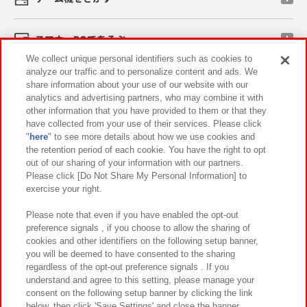
スマホ・PCであそぶ
We collect unique personal identifiers such as cookies to
analyze our traffic and to personalize content and ads. We
イベント・キャンペーン
share information about your use of our website with our
analytics and advertising partners, who may combine it with
other information that you have provided to them or that they
have collected from your use of their services. Please click
"
here
" to see more details about how we use cookies and
関連会社
サステナビリティ
サイトポリシー
the retention period of each cookie. You have the right to opt
out of our sharing of your information with our partners.
プライバシーポリシー
ウェブアクセシビリティ方針と検証結果
Please click [Do Not Share My Personal Information] to
exercise your right.
お取引先さまとともに
食品のご提供について
カスタマーハラスメント対応方針
よくあるご質問・お問い合わせ
Please note that even if you have enabled the opt-out
preference signals , if you choose to allow the sharing of
cookies and other identifiers on the following setup banner,
you will be deemed to have consented to the sharing
regardless of the opt-out preference signals . If you
understand and agree to this setting, please manage your
consent on the following setup banner by clicking the link
below, then click 'Save Settings' and close the banner.