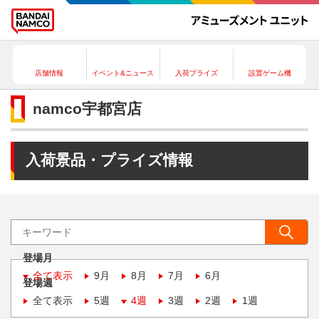
店舗情報
イベント&ニュース
入荷プライズ
設置ゲーム機
namco宇都宮店
入荷景品・プライズ情報
登場月
全て表示
9月
8月
7月
6月
登場週
全て表示
5週
4週
3週
2週
1週