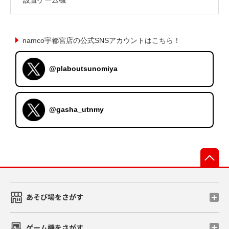
namco宇都宮店の公式SNSアカウントはこちら！
@plaboutsunomiya
@gasha_utnmy
先
あそび場をさがす
ゲーム機をさがす