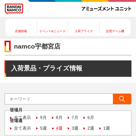
店舗情報
イベント&ニュース
入荷プライズ
設置ゲーム機
namco宇都宮店
入荷景品・プライズ情報
登場月
全て表示
9月
8月
7月
6月
登場週
全て表示
5週
4週
3週
2週
1週