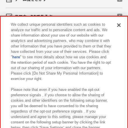
スマホ・PCであそぶ
We collect unique personal identifiers such as cookies to
analyze our traffic and to personalize content and ads. We
イベント・キャンペーン
share information about your use of our website with our
analytics and advertising partners, who may combine it with
other information that you have provided to them or that they
have collected from your use of their services. Please click
"
here
" to see more details about how we use cookies and
関連会社
サステナビリティ
サイトポリシー
the retention period of each cookie. You have the right to opt
out of our sharing of your information with our partners.
プライバシーポリシー
ウェブアクセシビリティ方針と検証結果
Please click [Do Not Share My Personal Information] to
exercise your right.
お取引先さまとともに
食品のご提供について
カスタマーハラスメント対応方針
よくあるご質問・お問い合わせ
Please note that even if you have enabled the opt-out
preference signals , if you choose to allow the sharing of
cookies and other identifiers on the following setup banner,
you will be deemed to have consented to the sharing
regardless of the opt-out preference signals . If you
understand and agree to this setting, please manage your
consent on the following setup banner by clicking the link
below, then click 'Save Settings' and close the banner.