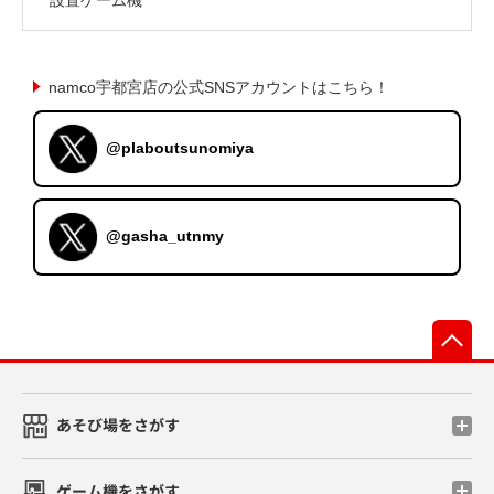
namco宇都宮店の公式SNSアカウントはこちら！
@plaboutsunomiya
@gasha_utnmy
先
あそび場をさがす
ゲーム機をさがす