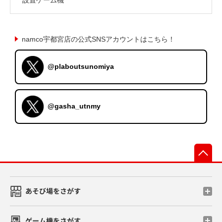
namco宇都宮店の公式SNSアカウントはこちら！
@plaboutsunomiya
@gasha_utnmy
先
あそび場をさがす
ゲーム機をさがす