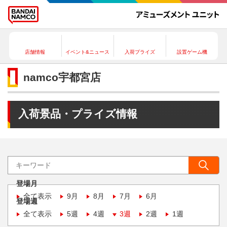
店舗情報
イベント&ニュース
入荷プライズ
設置ゲーム機
namco宇都宮店
入荷景品・プライズ情報
登場月
全て表示
9月
8月
7月
6月
登場週
全て表示
5週
4週
3週
2週
1週