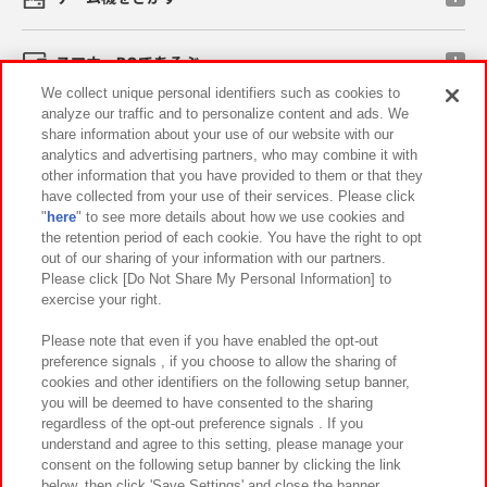
スマホ・PCであそぶ
We collect unique personal identifiers such as cookies to
analyze our traffic and to personalize content and ads. We
イベント・キャンペーン
share information about your use of our website with our
analytics and advertising partners, who may combine it with
other information that you have provided to them or that they
have collected from your use of their services. Please click
"
here
" to see more details about how we use cookies and
関連会社
サステナビリティ
サイトポリシー
the retention period of each cookie. You have the right to opt
out of our sharing of your information with our partners.
プライバシーポリシー
ウェブアクセシビリティ方針と検証結果
Please click [Do Not Share My Personal Information] to
exercise your right.
お取引先さまとともに
食品のご提供について
カスタマーハラスメント対応方針
よくあるご質問・お問い合わせ
Please note that even if you have enabled the opt-out
preference signals , if you choose to allow the sharing of
cookies and other identifiers on the following setup banner,
you will be deemed to have consented to the sharing
regardless of the opt-out preference signals . If you
understand and agree to this setting, please manage your
consent on the following setup banner by clicking the link
below, then click 'Save Settings' and close the banner.