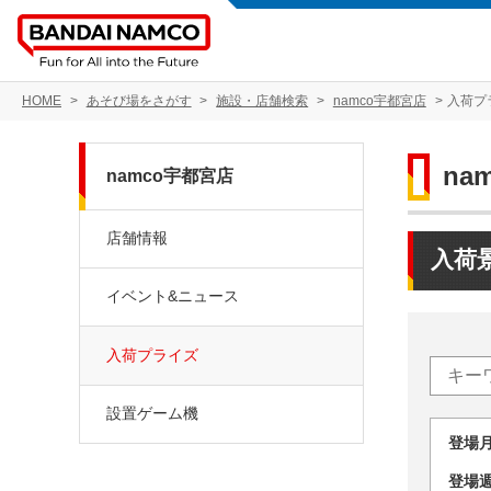
HOME
あそび場をさがす
施設・店舗検索
namco宇都宮店
入荷プ
na
namco宇都宮店
店舗情報
入荷
イベント&ニュース
入荷プライズ
設置ゲーム機
登場
登場