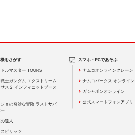
ム機をさがす
スマホ・PCであそぶ
ドルマスター TOURS
ナムコオンラインクレーン
動戦士ガンダム エクストリーム
ナムコパークス オンライ
ーサス２ インフィニットブース
ガシャポンオンライン
公式スマートフォンアプリ
ョジョの奇妙な冒険 ラストサバ
バー
鼓の達人
りスピリッツ