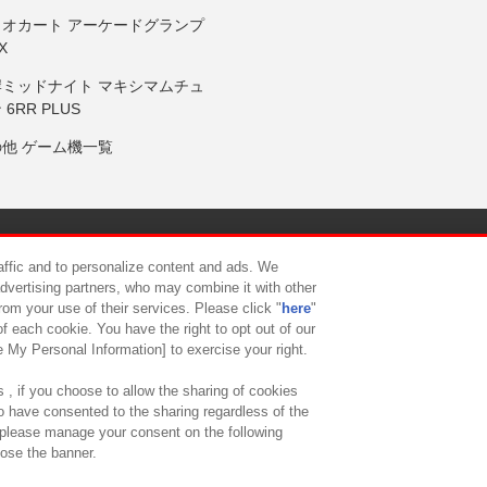
リオカート アーケードグランプ
X
岸ミッドナイト マキシマムチュ
 6RR PLUS
の他 ゲーム機一覧
サイトポリシー
プライバシーポリシー
ウェブアクセシビリティ方
raffic and to personalize content and ads. We
advertising partners, who may combine it with other
rom your use of their services. Please click "
here
"
供について
カスタマーハラスメント対応方針
よくあるご質問・
f each cookie. You have the right to opt out of our
e My Personal Information] to exercise your right.
 , if you choose to allow the sharing of cookies
to have consented to the sharing regardless of the
, please manage your consent on the following
lose the banner.
ndai Namco Amusement Lab Inc.
©Bandai Namco Experience Inc.
©HANAY