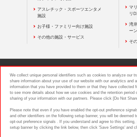
マ
アスレチック・スポーツエンタメ
リD
施設
湾
お子様・ファミリー向け施設
ーン
その他の施設・サービス
そ
関連会社
サステナビリティ
We collect unique personal identifiers such as cookies to analyze our t
share information about your use of our website with our analytics and 
information that you have provided to them or that they have collected f
食品のご提
to see more details about how we use cookies and the retention period o
sharing of your information with our partners. Please click [Do Not Shar
Please note that even if you have enabled the opt-out preference signals
and other identifiers on the following setup banner, you will be deemed 
opt-out preference signals . If you understand and agree to this setting
setup banner by clicking the link below, then click 'Save Settings' and c
©Bandai Namco Amusement Inc.
©Ba