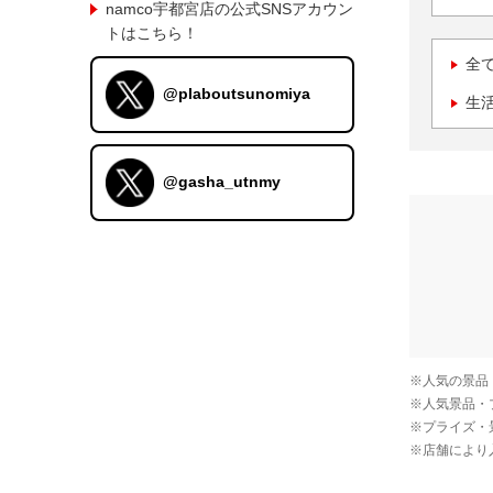
namco宇都宮店の公式SNSアカウン
トはこちら！
全
@plaboutsunomiya
生
@gasha_utnmy