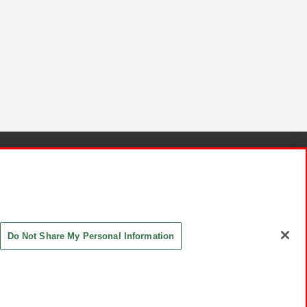
針と検証結果
お取引先さまとともに
お問い合わせ
Do Not Share My Personal Information
ASHIKI Co., Ltd. All Rights Reserved.