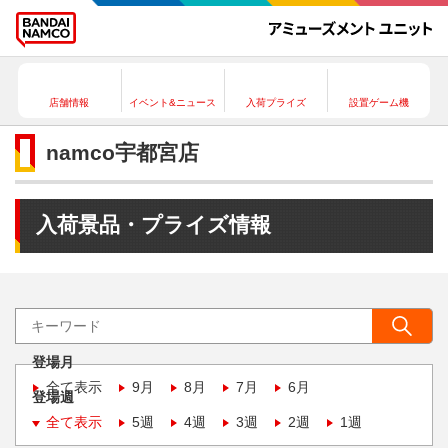
店舗情報
イベント&ニュース
入荷プライズ
設置ゲーム機
namco宇都宮店
入荷景品・プライズ情報
登場月
全て表示
9月
8月
7月
6月
登場週
全て表示
5週
4週
3週
2週
1週