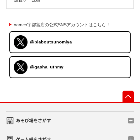
namco宇都宮店の公式SNSアカウントはこちら！
@plaboutsunomiya
@gasha_utnmy
先
あそび場をさがす
ゲーム機をさがす