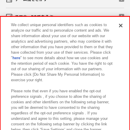
スマホ・PCであそぶ
We collect unique personal identifiers such as cookies to
analyze our traffic and to personalize content and ads. We
イベント・キャンペーン
share information about your use of our website with our
analytics and advertising partners, who may combine it with
other information that you have provided to them or that they
have collected from your use of their services. Please click
"
here
" to see more details about how we use cookies and
関連会社
サステナビリティ
サイトポリシー
the retention period of each cookie. You have the right to opt
out of our sharing of your information with our partners.
プライバシーポリシー
ウェブアクセシビリティ方針と検証結果
Please click [Do Not Share My Personal Information] to
exercise your right.
お取引先さまとともに
食品のご提供について
カスタマーハラスメント対応方針
よくあるご質問・お問い合わせ
Please note that even if you have enabled the opt-out
preference signals , if you choose to allow the sharing of
cookies and other identifiers on the following setup banner,
you will be deemed to have consented to the sharing
regardless of the opt-out preference signals . If you
understand and agree to this setting, please manage your
consent on the following setup banner by clicking the link
below, then click 'Save Settings' and close the banner.