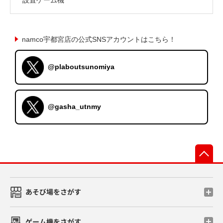
namco宇都宮店の公式SNSアカウントはこちら！
@plaboutsunomiya
@gasha_utnmy
先
あそび場をさがす
ゲーム機をさがす