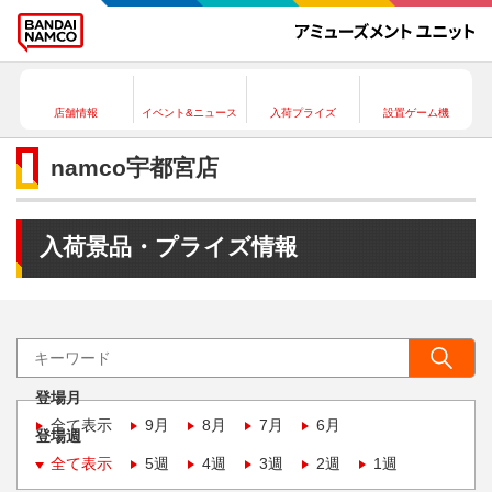
店舗情報
イベント&ニュース
入荷プライズ
設置ゲーム機
namco宇都宮店
入荷景品・プライズ情報
登場月
全て表示
9月
8月
7月
6月
登場週
全て表示
5週
4週
3週
2週
1週