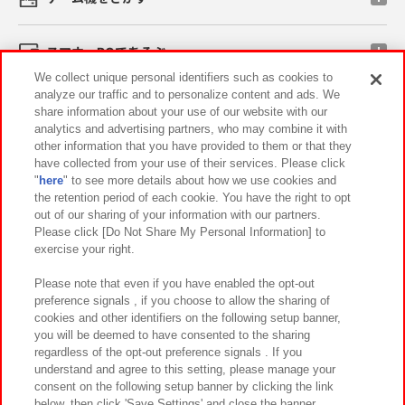
スマホ・PCであそぶ
We collect unique personal identifiers such as cookies to
analyze our traffic and to personalize content and ads. We
イベント・キャンペーン
share information about your use of our website with our
analytics and advertising partners, who may combine it with
other information that you have provided to them or that they
have collected from your use of their services. Please click
"
here
" to see more details about how we use cookies and
関連会社
サステナビリティ
サイトポリシー
the retention period of each cookie. You have the right to opt
out of our sharing of your information with our partners.
プライバシーポリシー
ウェブアクセシビリティ方針と検証結果
Please click [Do Not Share My Personal Information] to
exercise your right.
お取引先さまとともに
食品のご提供について
カスタマーハラスメント対応方針
よくあるご質問・お問い合わせ
Please note that even if you have enabled the opt-out
preference signals , if you choose to allow the sharing of
cookies and other identifiers on the following setup banner,
you will be deemed to have consented to the sharing
regardless of the opt-out preference signals . If you
understand and agree to this setting, please manage your
consent on the following setup banner by clicking the link
below, then click 'Save Settings' and close the banner.