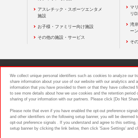
マ
アスレチック・スポーツエンタメ
リD
施設
湾
お子様・ファミリー向け施設
ーン
その他の施設・サービス
そ
関連会社
サステナビリティ
We collect unique personal identifiers such as cookies to analyze our t
share information about your use of our website with our analytics and 
information that you have provided to them or that they have collected f
食品のご提
to see more details about how we use cookies and the retention period o
sharing of your information with our partners. Please click [Do Not Shar
Please note that even if you have enabled the opt-out preference signals
and other identifiers on the following setup banner, you will be deemed 
opt-out preference signals . If you understand and agree to this setting
setup banner by clicking the link below, then click 'Save Settings' and c
©Bandai Namco Amusement Inc.
©Ba