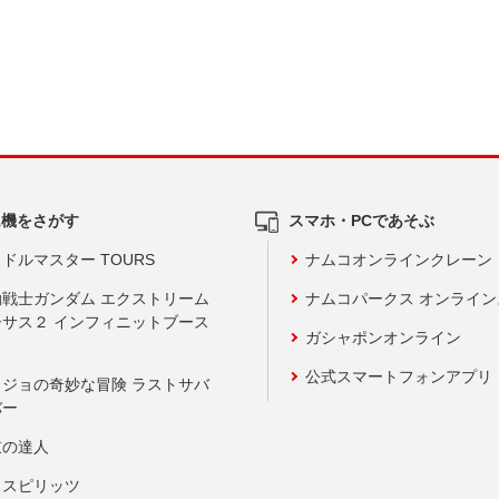
ム機をさがす
スマホ・PCであそぶ
ドルマスター TOURS
ナムコオンラインクレーン
動戦士ガンダム エクストリーム
ナムコパークス オンライ
ーサス２ インフィニットブース
ガシャポンオンライン
公式スマートフォンアプリ
ョジョの奇妙な冒険 ラストサバ
バー
鼓の達人
りスピリッツ