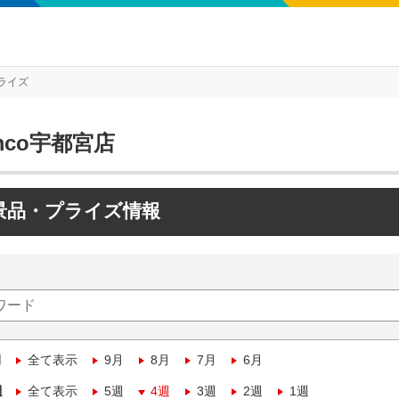
ライズ
mco宇都宮店
景品・プライズ情報
月
全て表示
9月
8月
7月
6月
週
全て表示
5週
4週
3週
2週
1週