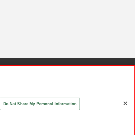
針と検証結果
お取引先さまとともに
お問い合わせ
Do Not Share My Personal Information
ASHIKI Co., Ltd. All Rights Reserved.