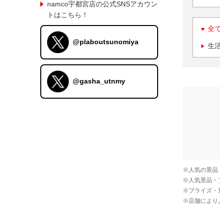
namco宇都宮店の公式SNSアカウン
トはこちら！
全
@plaboutsunomiya
生
@gasha_utnmy