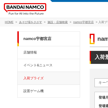
HOME
あそび場をさがす
施設・店舗検索
namco宇都宮店
入荷プ
na
namco宇都宮店
店舗情報
入荷
イベント&ニュース
入荷プライズ
設置ゲーム機
登場
登場