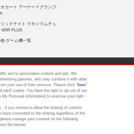
リオカート アーケードグランプ
X
岸ミッドナイト マキシマムチュ
 6RR PLUS
の他 ゲーム機一覧
サイトポリシー
プライバシーポリシー
ウェブアクセシビリティ方
raffic and to personalize content and ads. We
advertising partners, who may combine it with other
rom your use of their services. Please click "
here
"
供について
カスタマーハラスメント対応方針
よくあるご質問・
f each cookie. You have the right to opt out of our
e My Personal Information] to exercise your right.
 , if you choose to allow the sharing of cookies
to have consented to the sharing regardless of the
, please manage your consent on the following
lose the banner.
ndai Namco Amusement Lab Inc.
©Bandai Namco Experience Inc.
©HANAY