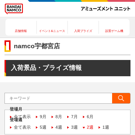
店舗情報
イベント&ニュース
入荷プライズ
設置ゲーム機
namco宇都宮店
入荷景品・プライズ情報
登場月
全て表示
9月
8月
7月
6月
登場週
全て表示
5週
4週
3週
2週
1週