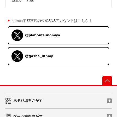
namco宇都宮店の公式SNSアカウントはこちら！
@plaboutsunomiya
@gasha_utnmy
先
あそび場をさがす
ゲーム機をさがす