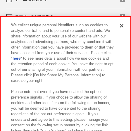
スマホ・PCであそぶ
We collect unique personal identifiers such as cookies to
analyze our traffic and to personalize content and ads. We
イベント・キャンペーン
share information about your use of our website with our
analytics and advertising partners, who may combine it with
other information that you have provided to them or that they
have collected from your use of their services. Please click
"
here
" to see more details about how we use cookies and
関連会社
サステナビリティ
サイトポリシー
the retention period of each cookie. You have the right to opt
out of our sharing of your information with our partners.
プライバシーポリシー
ウェブアクセシビリティ方針と検証結果
Please click [Do Not Share My Personal Information] to
exercise your right.
お取引先さまとともに
食品のご提供について
カスタマーハラスメント対応方針
よくあるご質問・お問い合わせ
Please note that even if you have enabled the opt-out
preference signals , if you choose to allow the sharing of
cookies and other identifiers on the following setup banner,
you will be deemed to have consented to the sharing
regardless of the opt-out preference signals . If you
understand and agree to this setting, please manage your
consent on the following setup banner by clicking the link
below, then click 'Save Settings' and close the banner.