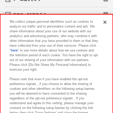
スマホ・PCであそぶ
We collect unique personal identifiers such as cookies to
analyze our traffic and to personalize content and ads. We
イベント・キャンペーン
share information about your use of our website with our
analytics and advertising partners, who may combine it with
other information that you have provided to them or that they
have collected from your use of their services. Please click
"
here
" to see more details about how we use cookies and
関連会社
サステナビリティ
サイトポリシー
the retention period of each cookie. You have the right to opt
out of our sharing of your information with our partners.
プライバシーポリシー
ウェブアクセシビリティ方針と検証結果
Please click [Do Not Share My Personal Information] to
exercise your right.
お取引先さまとともに
食品のご提供について
カスタマーハラスメント対応方針
よくあるご質問・お問い合わせ
Please note that even if you have enabled the opt-out
preference signals , if you choose to allow the sharing of
cookies and other identifiers on the following setup banner,
you will be deemed to have consented to the sharing
regardless of the opt-out preference signals . If you
understand and agree to this setting, please manage your
consent on the following setup banner by clicking the link
below, then click 'Save Settings' and close the banner.