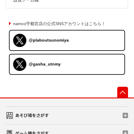
namco宇都宮店の公式SNSアカウントはこちら！
@plaboutsunomiya
@gasha_utnmy
先
あそび場をさがす
ゲーム機をさがす