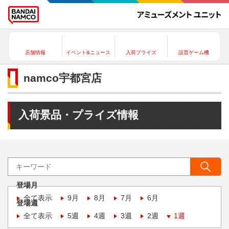
店舗情報
イベント&ニュース
入荷プライズ
設置ゲーム機
namco宇都宮店
入荷景品・プライズ情報
登場月
全て表示
9月
8月
7月
6月
登場週
全て表示
5週
4週
3週
2週
1週