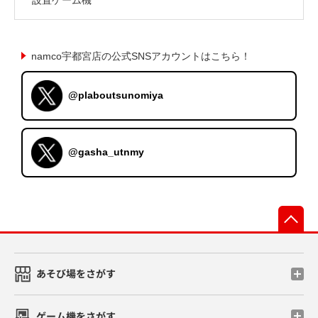
namco宇都宮店の公式SNSアカウントはこちら！
@plaboutsunomiya
@gasha_utnmy
先
あそび場をさがす
ゲーム機をさがす