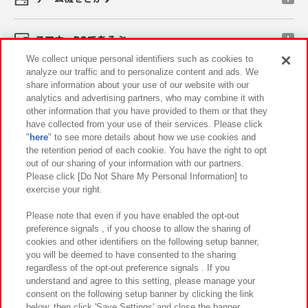
スマホ・PCであそぶ
We collect unique personal identifiers such as cookies to
analyze our traffic and to personalize content and ads. We
イベント・キャンペーン
share information about your use of our website with our
analytics and advertising partners, who may combine it with
other information that you have provided to them or that they
have collected from your use of their services. Please click
"
here
" to see more details about how we use cookies and
関連会社
サステナビリティ
サイトポリシー
the retention period of each cookie. You have the right to opt
out of our sharing of your information with our partners.
プライバシーポリシー
ウェブアクセシビリティ方針と検証結果
Please click [Do Not Share My Personal Information] to
exercise your right.
お取引先さまとともに
食品のご提供について
カスタマーハラスメント対応方針
よくあるご質問・お問い合わせ
Please note that even if you have enabled the opt-out
preference signals , if you choose to allow the sharing of
cookies and other identifiers on the following setup banner,
you will be deemed to have consented to the sharing
regardless of the opt-out preference signals . If you
understand and agree to this setting, please manage your
consent on the following setup banner by clicking the link
below, then click 'Save Settings' and close the banner.