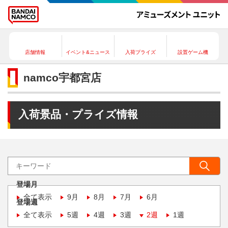
店舗情報
イベント&ニュース
入荷プライズ
設置ゲーム機
namco宇都宮店
入荷景品・プライズ情報
登場月
全て表示
9月
8月
7月
6月
登場週
全て表示
5週
4週
3週
2週
1週