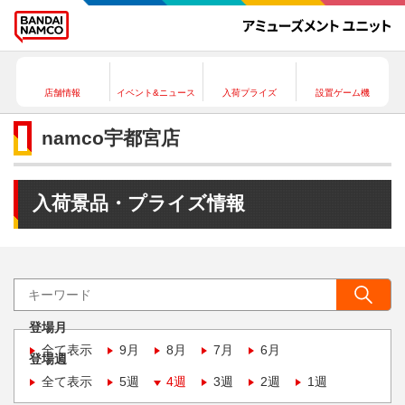
店舗情報
イベント&ニュース
入荷プライズ
設置ゲーム機
namco宇都宮店
入荷景品・プライズ情報
登場月
全て表示
9月
8月
7月
6月
登場週
全て表示
5週
4週
3週
2週
1週