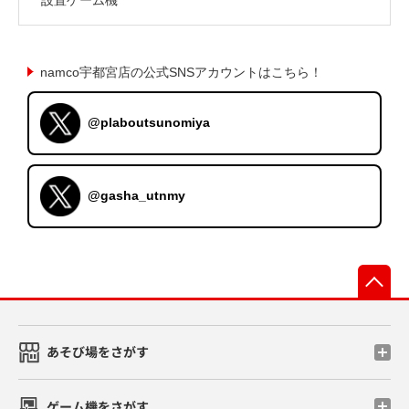
namco宇都宮店の公式SNSアカウントはこちら！
@plaboutsunomiya
@gasha_utnmy
先
あそび場をさがす
ゲーム機をさがす