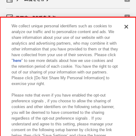
スマホ・PCであそぶ
We collect unique personal identifiers such as cookies to
analyze our traffic and to personalize content and ads. We
イベント・キャンペーン
share information about your use of our website with our
analytics and advertising partners, who may combine it with
other information that you have provided to them or that they
have collected from your use of their services. Please click
"
here
" to see more details about how we use cookies and
関連会社
サステナビリティ
サイトポリシー
the retention period of each cookie. You have the right to opt
out of our sharing of your information with our partners.
プライバシーポリシー
ウェブアクセシビリティ方針と検証結果
Please click [Do Not Share My Personal Information] to
exercise your right.
お取引先さまとともに
食品のご提供について
カスタマーハラスメント対応方針
よくあるご質問・お問い合わせ
Please note that even if you have enabled the opt-out
preference signals , if you choose to allow the sharing of
cookies and other identifiers on the following setup banner,
you will be deemed to have consented to the sharing
regardless of the opt-out preference signals . If you
understand and agree to this setting, please manage your
consent on the following setup banner by clicking the link
below, then click 'Save Settings' and close the banner.