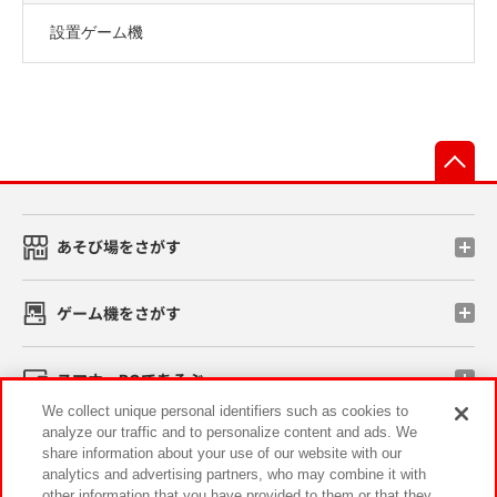
設置ゲーム機
先
あそび場をさがす
ゲーム機をさがす
スマホ・PCであそぶ
We collect unique personal identifiers such as cookies to
analyze our traffic and to personalize content and ads. We
イベント・キャンペーン
share information about your use of our website with our
analytics and advertising partners, who may combine it with
other information that you have provided to them or that they