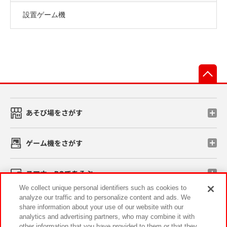
設置ゲーム機
先
あそび場をさがす
ゲーム機をさがす
スマホ・PCであそぶ
We collect unique personal identifiers such as cookies to
analyze our traffic and to personalize content and ads. We
イベント・キャンペーン
share information about your use of our website with our
analytics and advertising partners, who may combine it with
other information that you have provided to them or that they