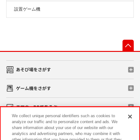
設置ゲーム機
先
あそび場をさがす
ゲーム機をさがす
スマホ・PCであそぶ
We collect unique personal identifiers such as cookies to
analyze our traffic and to personalize content and ads. We
イベント・キャンペーン
share information about your use of our website with our
analytics and advertising partners, who may combine it with
other information that you have provided to them or that they