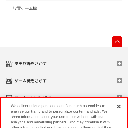
設置ゲーム機
先
あそび場をさがす
ゲーム機をさがす
スマホ・PCであそぶ
We collect unique personal identifiers such as cookies to
analyze our traffic and to personalize content and ads. We
イベント・キャンペーン
share information about your use of our website with our
analytics and advertising partners, who may combine it with
other information that you have provided to them or that they