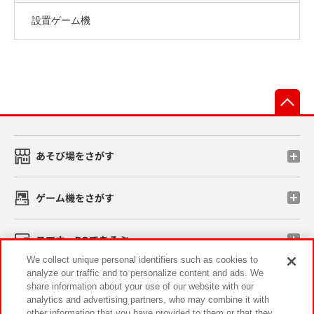
設置ゲーム機
先
あそび場をさがす
ゲーム機をさがす
スマホ・PCであそぶ
We collect unique personal identifiers such as cookies to
analyze our traffic and to personalize content and ads. We
イベント・キャンペーン
share information about your use of our website with our
analytics and advertising partners, who may combine it with
other information that you have provided to them or that they