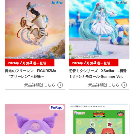
7
4
7
4
2026年
月第
週～登場
2026年
月第
週～登場
葬送のフリーレン FIGURIZMα
初音ミクシリーズ XStellar ‐初音
“フリーレン”～花舞～
ミク×シナモロール‐Summer Ver.