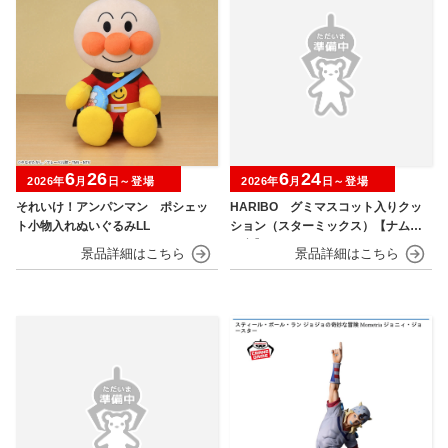
6
26
6
24
2026年
月
日～登場
2026年
月
日～登場
それいけ！アンパンマン ポシェッ
HARIBO グミマスコット入りクッ
ト小物入れぬいぐるみLL
ション（スターミックス）【ナムコ
限定】