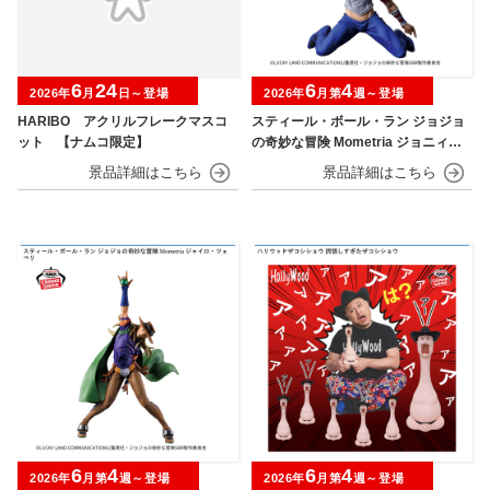
6
24
6
4
2026年
月
日～登場
2026年
月第
週～登場
HARIBO アクリルフレークマスコ
スティール・ボール・ラン ジョジョ
ット 【ナムコ限定】
の奇妙な冒険 Mometria ジョニィ・
ジョースター
6
4
6
4
2026年
月第
週～登場
2026年
月第
週～登場