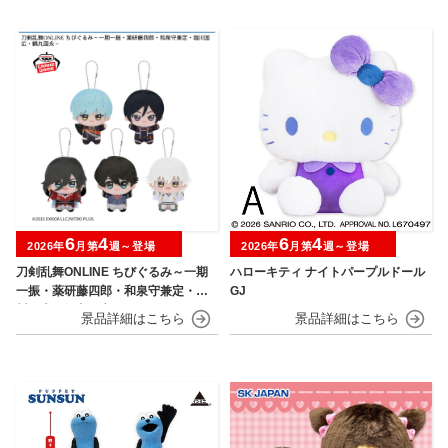
6
4
6
4
2026年
月第
週～登場
2026年
月第
週～登場
刀剣乱舞ONLINE ちびぐるみ～一期
ハローキティ ナイトパープルドール
一振・薬研藤四郎・和泉守兼定・堀
GJ
川国広・鶴丸国永～