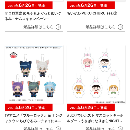
6
26
6
26
2026年
月
日～登場
2026年
月
日～登場
ケロロ軍曹 めちゃもふぐっとぬいぐ
ちいかわ PUKU CHURU seal①
るみ－ナムコキャンペーン－
6
26
6
26
2026年
月
日～登場
2026年
月
日～登場
TVアニメ『ブルーロック』 in ナンジ
えぶりでいホスト マスコットキーホ
ャタウン ちびぐるみ～チャイにゃFe
ルダー～うさぎになりきらNIGHT～
s～