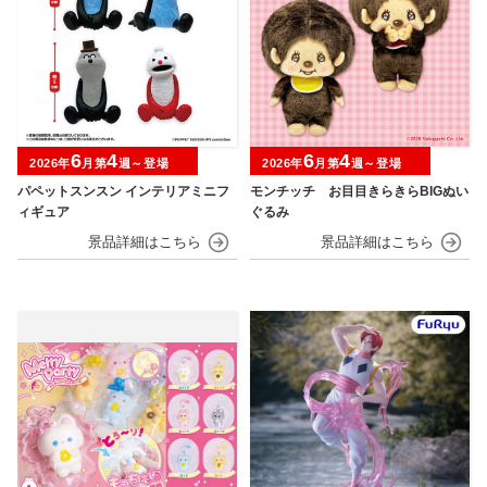
6
4
6
4
2026年
月第
週～登場
2026年
月第
週～登場
パペットスンスン インテリアミニフ
モンチッチ お目目きらきらBIGぬい
ィギュア
ぐるみ