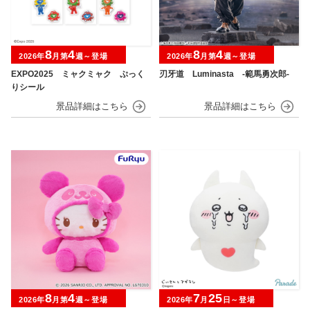
8
4
8
4
2026年
月第
週～登場
2026年
月第
週～登場
EXPO2025 ミャクミャク ぷっく
刃牙道 Luminasta ‐範馬勇次郎‐
りシール
8
4
7
25
2026年
月第
週～登場
2026年
月
日～登場