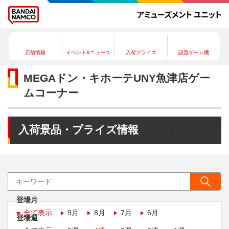
店舗情報
イベント&ニュース
入荷プライズ
設置ゲーム機
MEGAドン・キホーテUNY魚津店ゲー
ムコーナー
入荷景品・プライズ情報
登場月
全て表示
9月
8月
7月
6月
登場週