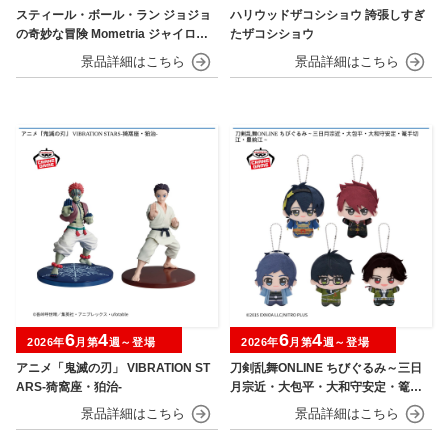
スティール・ボール・ラン ジョジョ
ハリウッドザコシショウ 誇張しすぎ
の奇妙な冒険 Mometria ジャイロ・
たザコシショウ
ツェペリ
6
4
6
4
2026年
月第
週～登場
2026年
月第
週～登場
アニメ「鬼滅の刃」 VIBRATION ST
刀剣乱舞ONLINE ちびぐるみ～三日
ARS-猗窩座・狛治-
月宗近・大包平・大和守安定・篭手
切江・豊前江～