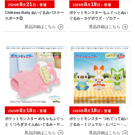
8
21
8
18
2026年
月
日～登場
2026年
月
日～登場
Chiikawa Baby ぬいぐるみパスケー
ポケットモンスター もふぐっとぬい
スポーチ②
ぐるみ～カゲボウズ・ゾロア～
8
18
8
18
2026年
月
日～登場
2026年
月
日～登場
ポケットモンスター めちゃもふぐっ
ポケットモンスター つれてってぬい
と くつろぎタイムぬいぐるみ～ヤド
ぐるみ～ミジュマル・ヒバニー・ニ
ン～
ャオハ～