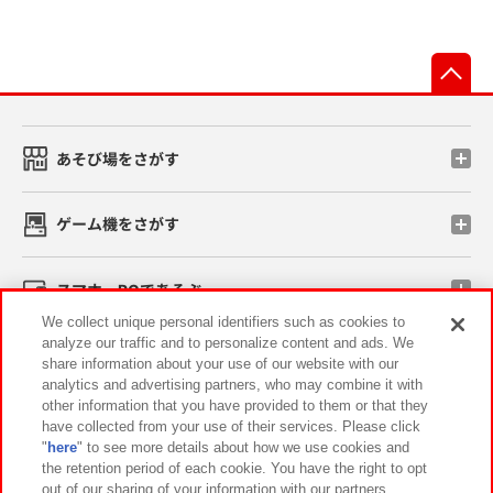
先
あそび場をさがす
ゲーム機をさがす
スマホ・PCであそぶ
We collect unique personal identifiers such as cookies to
analyze our traffic and to personalize content and ads. We
イベント・キャンペーン
share information about your use of our website with our
analytics and advertising partners, who may combine it with
other information that you have provided to them or that they
have collected from your use of their services. Please click
"
here
" to see more details about how we use cookies and
関連会社
サステナビリティ
サイトポリシー
the retention period of each cookie. You have the right to opt
out of our sharing of your information with our partners.