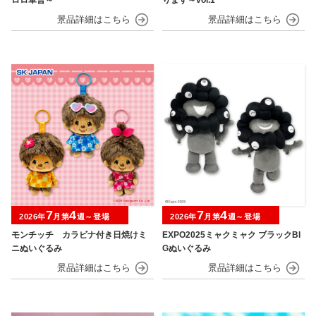
7
4
7
4
2026年
月第
週～登場
2026年
月第
週～登場
モンチッチ カラビナ付き日焼けミ
EXPO2025ミャクミャク ブラックBI
ニぬいぐるみ
Gぬいぐるみ