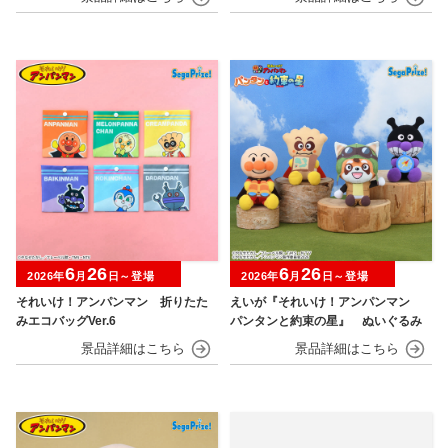
6
26
6
26
2026年
月
日～登場
2026年
月
日～登場
それいけ！アンパンマン 折りたた
えいが『それいけ！アンパンマン
みエコバッグVer.6
パンタンと約束の星』 ぬいぐるみ