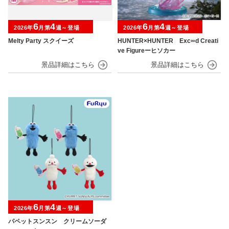
6
4
6
4
2026年
月第
週～登場
2026年
月第
週～登場
Melty Party スクイーズ
HUNTER×HUNTER Exc∞d Creati
ve Figureーヒソカー
6
4
2026年
月第
週～登場
パペットスンスン クリームソーダ