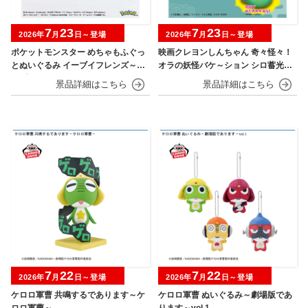
7
23
7
23
2026年
月
日～登場
2026年
月
日～登場
ポケットモンスター めちゃもふぐっ
映画クレヨンしんちゃん 奇々怪々！
とぬいぐるみ イーブイフレンズ～イ
オラの妖怪バケ～ション シロ蓄光シ
ーブイ～おひるねver.
リコンフィギュア
7
22
7
22
2026年
月
日～登場
2026年
月
日～登場
ケロロ軍曹 共鳴するであります～ケ
ケロロ軍曹 ぬいぐるみ～劇場版であ
ロロ軍曹～
ります～vol.1