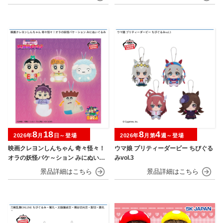
8
18
8
4
2026年
月
日～登場
2026年
月第
週～登場
映画クレヨンしんちゃん 奇々怪々！
ウマ娘 プリティーダービー ちびぐる
オラの妖怪バケ～ション みにぬいぐ
みvol.3
るみ