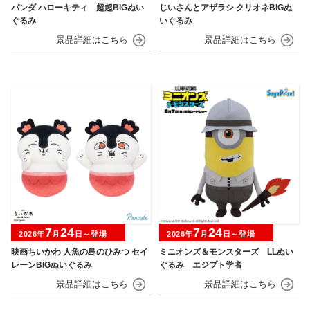
パンダ ハローキティ 超超BIGぬい
じいさんとアザラシ クリオネBIGぬ
ぐるみ
いぐるみ
7
24
7
24
2026年
月
日～登場
2026年
月
日～登場
映画ちいかわ 人魚の島のひみつ セイ
ミニオンズ＆モンスターズ LLぬい
レーンBIGぬいぐるみ
ぐるみ エジプト学者