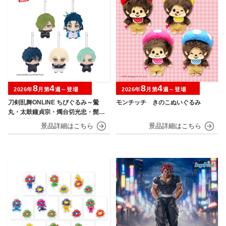
8
4
8
4
2026年
月第
週～登場
2026年
月第
週～登場
刀剣乱舞ONLINE ちびぐるみ～鶯
モンチッチ きのこぬいぐるみ
丸・太鼓鐘貞宗・燭台切光忠・髭
切・膝丸～