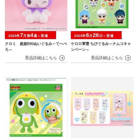
7
4
6
26
2026年
月第
週～登場
2026年
月
日～登場
クロミ 超超BIGぬいぐるみ～てへぺ
ケロロ軍曹 ちびぐるみ～ナムコキャ
ろ～
ンペーン～