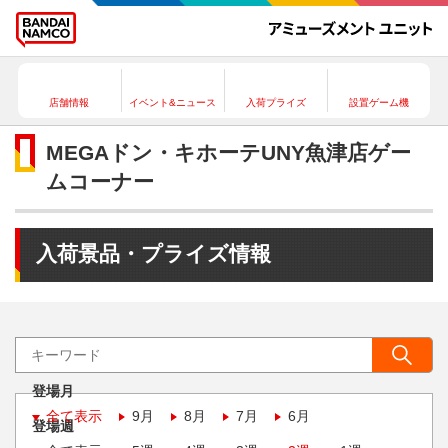
店舗情報
イベント&ニュース
入荷プライズ
設置ゲーム機
MEGAドン・キホーテUNY魚津店ゲー
ムコーナー
入荷景品・プライズ情報
登場月
全て表示
9月
8月
7月
6月
登場週