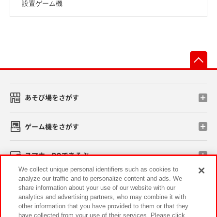
設置ゲーム機
先
あそび場をさがす
ゲーム機をさがす
スマホ・PCであそぶ
We collect unique personal identifiers such as cookies to
analyze our traffic and to personalize content and ads. We
イベント・キャンペーン
share information about your use of our website with our
analytics and advertising partners, who may combine it with
other information that you have provided to them or that they
have collected from your use of their services. Please click