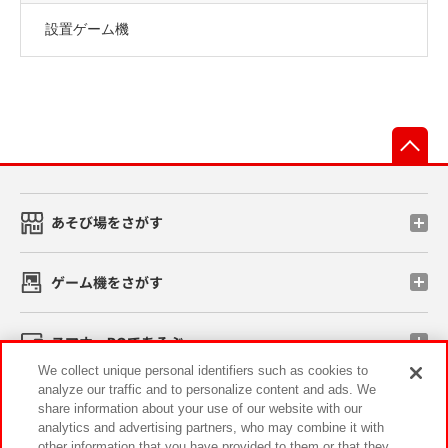
設置ゲーム機
先
あそび場をさがす
ゲーム機をさがす
スマホ・PCであそぶ
We collect unique personal identifiers such as cookies to
analyze our traffic and to personalize content and ads. We
イベント・キャンペーン
share information about your use of our website with our
analytics and advertising partners, who may combine it with
other information that you have provided to them or that they