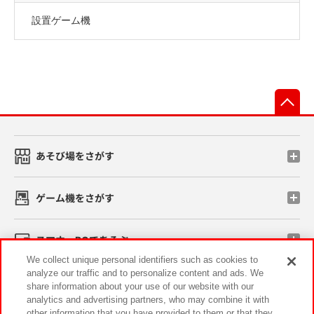
設置ゲーム機
先
あそび場をさがす
ゲーム機をさがす
スマホ・PCであそぶ
We collect unique personal identifiers such as cookies to
analyze our traffic and to personalize content and ads. We
イベント・キャンペーン
share information about your use of our website with our
analytics and advertising partners, who may combine it with
other information that you have provided to them or that they