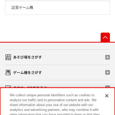
設置ゲーム機
先
あそび場をさがす
ゲーム機をさがす
スマホ・PCであそぶ
We collect unique personal identifiers such as cookies to
analyze our traffic and to personalize content and ads. We
イベント・キャンペーン
share information about your use of our website with our
analytics and advertising partners, who may combine it with
other information that you have provided to them or that they