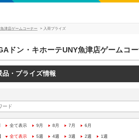
Y魚津店ゲームコーナー
入荷プライズ
EGAドン・キホーテUNY魚津店ゲームコ
景品・プライズ情報
月
全て表示
9月
8月
7月
6月
週
全て表示
5週
4週
3週
2週
1週