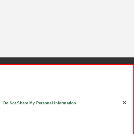
針と検証結果
お取引先さまとともに
お問い合わせ
Do Not Share My Personal Information
ASHIKI Co., Ltd. All Rights Reserved.