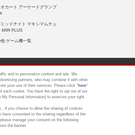
リオカート アーケードグランプ
X
岸ミッドナイト マキシマムチュ
 6RR PLUS
の他 ゲーム機一覧
サイトポリシー
プライバシーポリシー
ウェブアクセシビリティ方
raffic and to personalize content and ads. We
advertising partners, who may combine it with other
rom your use of their services. Please click "
here
"
供について
カスタマーハラスメント対応方針
よくあるご質問・
f each cookie. You have the right to opt out of our
e My Personal Information] to exercise your right.
 , if you choose to allow the sharing of cookies
to have consented to the sharing regardless of the
, please manage your consent on the following
lose the banner.
ndai Namco Amusement Lab Inc.
©Bandai Namco Experience Inc.
©HANAY