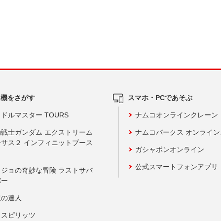
ム機をさがす
スマホ・PCであそぶ
ドルマスター TOURS
ナムコオンラインクレーン
動戦士ガンダム エクストリーム
ナムコパークス オンライ
ーサス２ インフィニットブース
ガシャポンオンライン
公式スマートフォンアプリ
ョジョの奇妙な冒険 ラストサバ
バー
鼓の達人
りスピリッツ