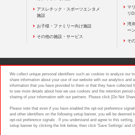
マ
アスレチック・スポーツエンタメ
リD
施設
湾
お子様・ファミリー向け施設
ーン
その他の施設・サービス
そ
関連会社
サステナビリティ
We collect unique personal identifiers such as cookies to analyze our t
share information about your use of our website with our analytics and 
information that you have provided to them or that they have collected f
食品のご提
to see more details about how we use cookies and the retention period o
sharing of your information with our partners. Please click [Do Not Shar
Please note that even if you have enabled the opt-out preference signals
and other identifiers on the following setup banner, you will be deemed 
opt-out preference signals . If you understand and agree to this setting
setup banner by clicking the link below, then click 'Save Settings' and c
©Bandai Namco Amusement Inc.
©Ba