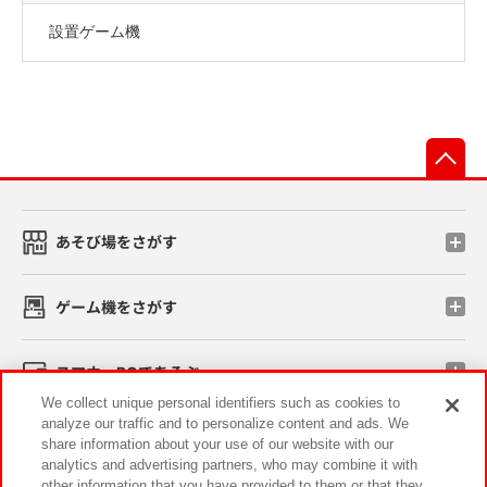
設置ゲーム機
先
あそび場をさがす
ゲーム機をさがす
スマホ・PCであそぶ
We collect unique personal identifiers such as cookies to
analyze our traffic and to personalize content and ads. We
イベント・キャンペーン
share information about your use of our website with our
analytics and advertising partners, who may combine it with
other information that you have provided to them or that they