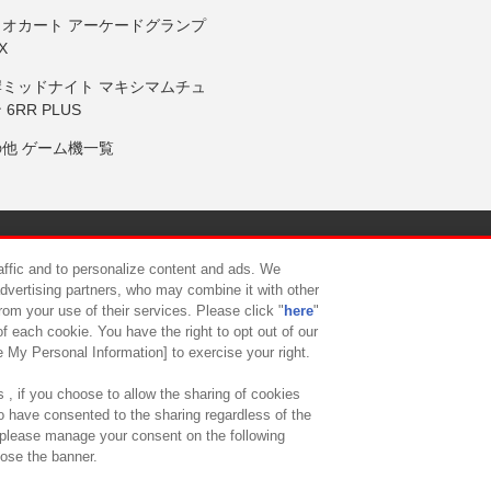
リオカート アーケードグランプ
X
岸ミッドナイト マキシマムチュ
 6RR PLUS
の他 ゲーム機一覧
サイトポリシー
プライバシーポリシー
ウェブアクセシビリティ方
raffic and to personalize content and ads. We
advertising partners, who may combine it with other
rom your use of their services. Please click "
here
"
供について
カスタマーハラスメント対応方針
よくあるご質問・
f each cookie. You have the right to opt out of our
e My Personal Information] to exercise your right.
 , if you choose to allow the sharing of cookies
to have consented to the sharing regardless of the
, please manage your consent on the following
lose the banner.
ndai Namco Amusement Lab Inc.
©Bandai Namco Experience Inc.
©HANAY