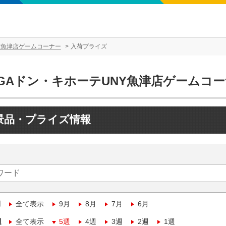
Y魚津店ゲームコーナー
入荷プライズ
EGAドン・キホーテUNY魚津店ゲームコ
景品・プライズ情報
月
全て表示
9月
8月
7月
6月
週
全て表示
5週
4週
3週
2週
1週