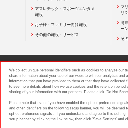
マ
アスレチック・スポーツエンタメ
リD
施設
湾
お子様・ファミリー向け施設
ーン
その他の施設・サービス
そ
関連会社
サステナビリティ
We collect unique personal identifiers such as cookies to analyze our t
share information about your use of our website with our analytics and 
information that you have provided to them or that they have collected f
食品のご提
to see more details about how we use cookies and the retention period o
sharing of your information with our partners. Please click [Do Not Shar
Please note that even if you have enabled the opt-out preference signals
and other identifiers on the following setup banner, you will be deemed 
opt-out preference signals . If you understand and agree to this setting
setup banner by clicking the link below, then click 'Save Settings' and c
©Bandai Namco Amusement Inc.
©Ba