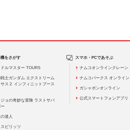
ム機をさがす
スマホ・PCであそぶ
ドルマスター TOURS
ナムコオンラインクレーン
動戦士ガンダム エクストリーム
ナムコパークス オンライ
ーサス２ インフィニットブース
ガシャポンオンライン
公式スマートフォンアプリ
ョジョの奇妙な冒険 ラストサバ
バー
鼓の達人
りスピリッツ