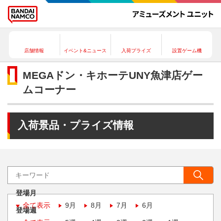
店舗情報
イベント&ニュース
入荷プライズ
設置ゲーム機
MEGAドン・キホーテUNY魚津店ゲー
ムコーナー
入荷景品・プライズ情報
登場月
全て表示
9月
8月
7月
6月
登場週