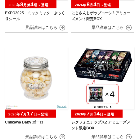
8
4
8
4
2026年
月第
週～登場
2026年
月
日～登場
EXPO2025 ミャクミャク ぷっく
にじさんじポップコーン3 アミュー
りシール
ズメント限定BOX
7
17
7
14
2026年
月
日～登場
2026年
月
日～登場
Chiikawa Baby ボーロ
シクフォニチップス2 アミューズメ
ント限定BOX