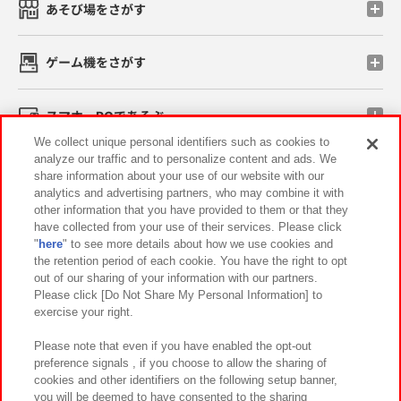
あそび場をさがす
ゲーム機をさがす
スマホ・PCであそぶ
We collect unique personal identifiers such as cookies to
analyze our traffic and to personalize content and ads. We
イベント・キャンペーン
share information about your use of our website with our
analytics and advertising partners, who may combine it with
other information that you have provided to them or that they
have collected from your use of their services. Please click
"
here
" to see more details about how we use cookies and
関連会社
サステナビリティ
サイトポリシー
the retention period of each cookie. You have the right to opt
out of our sharing of your information with our partners.
プライバシーポリシー
ウェブアクセシビリティ方針と検証結果
Please click [Do Not Share My Personal Information] to
exercise your right.
お取引先さまとともに
食品のご提供について
カスタマーハラスメント対応方針
よくあるご質問・お問い合わせ
Please note that even if you have enabled the opt-out
preference signals , if you choose to allow the sharing of
cookies and other identifiers on the following setup banner,
you will be deemed to have consented to the sharing