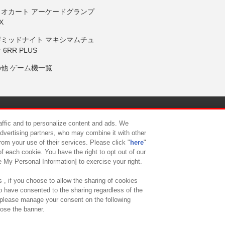
リオカート アーケードグランプ
X
岸ミッドナイト マキシマムチュ
 6RR PLUS
の他 ゲーム機一覧
サイトポリシー
プライバシーポリシー
ウェブアクセシビリティ方
raffic and to personalize content and ads. We
advertising partners, who may combine it with other
rom your use of their services. Please click "
here
"
供について
カスタマーハラスメント対応方針
よくあるご質問・
f each cookie. You have the right to opt out of our
e My Personal Information] to exercise your right.
 , if you choose to allow the sharing of cookies
to have consented to the sharing regardless of the
, please manage your consent on the following
lose the banner.
ndai Namco Amusement Lab Inc.
©Bandai Namco Experience Inc.
©HANAY