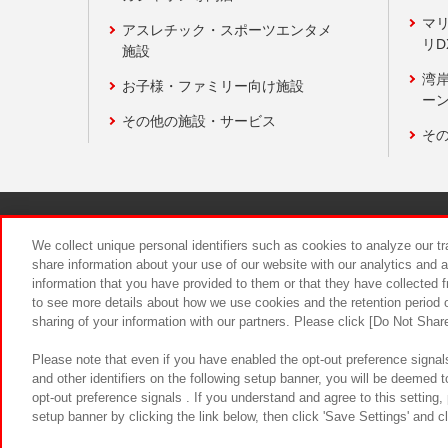
マ
アスレチック・スポーツエンタメ
リD
施設
湾
お子様・ファミリー向け施設
ーン
その他の施設・サービス
そ
関連会社
サステナビリティ
We collect unique personal identifiers such as cookies to analyze our t
share information about your use of our website with our analytics and 
information that you have provided to them or that they have collected f
食品のご提
to see more details about how we use cookies and the retention period o
sharing of your information with our partners. Please click [Do Not Shar
Please note that even if you have enabled the opt-out preference signals
and other identifiers on the following setup banner, you will be deemed 
opt-out preference signals . If you understand and agree to this setting
setup banner by clicking the link below, then click 'Save Settings' and c
©Bandai Namco Amusement Inc.
©Ba