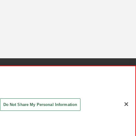
針と検証結果
お取引先さまとともに
お問い合わせ
Do Not Share My Personal Information
ASHIKI Co., Ltd. All Rights Reserved.