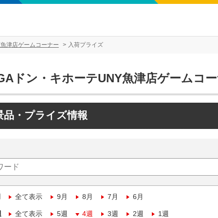
Y魚津店ゲームコーナー
入荷プライズ
EGAドン・キホーテUNY魚津店ゲームコ
景品・プライズ情報
月
全て表示
9月
8月
7月
6月
週
全て表示
5週
4週
3週
2週
1週