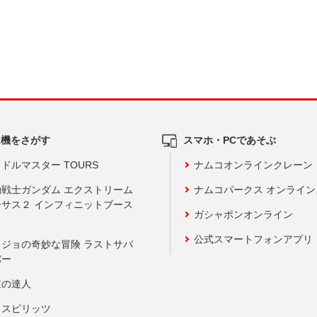
ム機をさがす
スマホ・PCであそぶ
ドルマスター TOURS
ナムコオンラインクレーン
動戦士ガンダム エクストリーム
ナムコパークス オンライ
ーサス２ インフィニットブース
ガシャポンオンライン
公式スマートフォンアプリ
ョジョの奇妙な冒険 ラストサバ
バー
鼓の達人
りスピリッツ