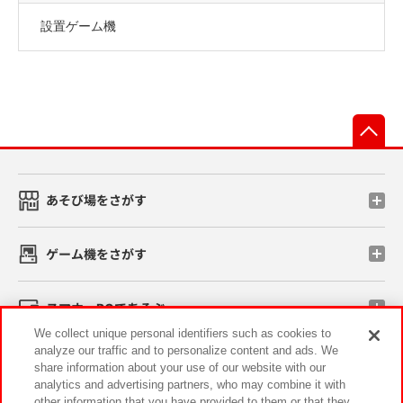
設置ゲーム機
先
あそび場をさがす
ゲーム機をさがす
スマホ・PCであそぶ
We collect unique personal identifiers such as cookies to
analyze our traffic and to personalize content and ads. We
イベント・キャンペーン
share information about your use of our website with our
analytics and advertising partners, who may combine it with
other information that you have provided to them or that they