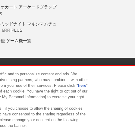
リオカート アーケードグランプ
X
岸ミッドナイト マキシマムチュ
 6RR PLUS
の他 ゲーム機一覧
サイトポリシー
プライバシーポリシー
ウェブアクセシビリティ方
raffic and to personalize content and ads. We
advertising partners, who may combine it with other
rom your use of their services. Please click "
here
"
供について
カスタマーハラスメント対応方針
よくあるご質問・
f each cookie. You have the right to opt out of our
e My Personal Information] to exercise your right.
 , if you choose to allow the sharing of cookies
to have consented to the sharing regardless of the
, please manage your consent on the following
lose the banner.
ndai Namco Amusement Lab Inc.
©Bandai Namco Experience Inc.
©HANAY