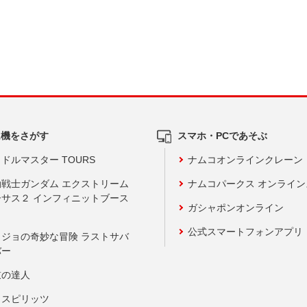
ム機をさがす
スマホ・PCであそぶ
ドルマスター TOURS
ナムコオンラインクレーン
動戦士ガンダム エクストリーム
ナムコパークス オンライ
ーサス２ インフィニットブース
ガシャポンオンライン
公式スマートフォンアプリ
ョジョの奇妙な冒険 ラストサバ
バー
鼓の達人
りスピリッツ