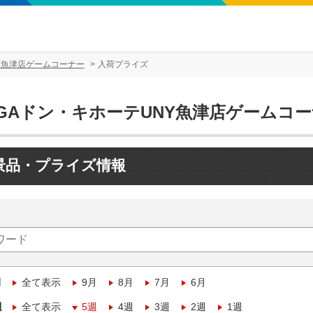
Y魚津店ゲームコーナー
入荷プライズ
EGAドン・キホーテUNY魚津店ゲームコ
景品・プライズ情報
月
全て表示
9月
8月
7月
6月
週
全て表示
5週
4週
3週
2週
1週