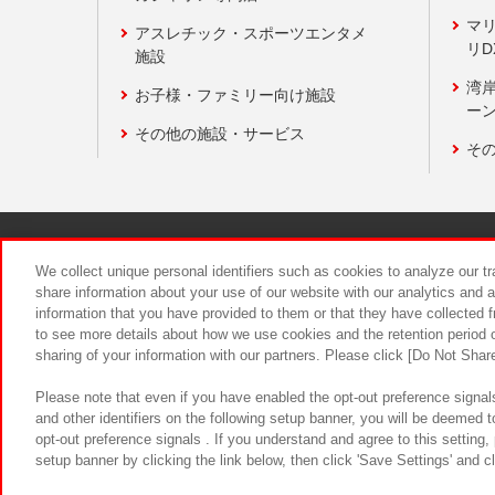
マ
アスレチック・スポーツエンタメ
リD
施設
湾
お子様・ファミリー向け施設
ーン
その他の施設・サービス
そ
関連会社
サステナビリティ
We collect unique personal identifiers such as cookies to analyze our t
share information about your use of our website with our analytics and 
information that you have provided to them or that they have collected f
食品のご提
to see more details about how we use cookies and the retention period o
sharing of your information with our partners. Please click [Do Not Shar
Please note that even if you have enabled the opt-out preference signals
and other identifiers on the following setup banner, you will be deemed 
opt-out preference signals . If you understand and agree to this setting
setup banner by clicking the link below, then click 'Save Settings' and c
©Bandai Namco Amusement Inc.
©Ba