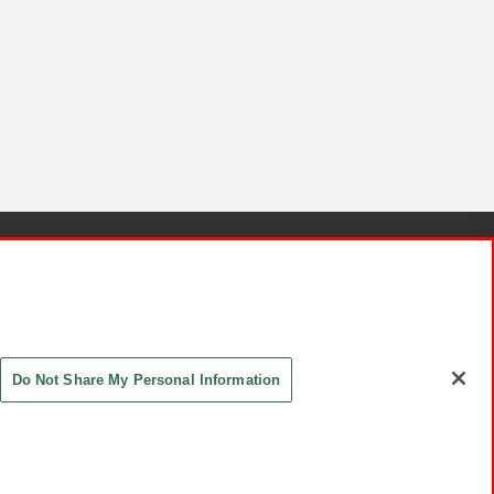
針と検証結果
お取引先さまとともに
お問い合わせ
Do Not Share My Personal Information
ASHIKI Co., Ltd. All Rights Reserved.