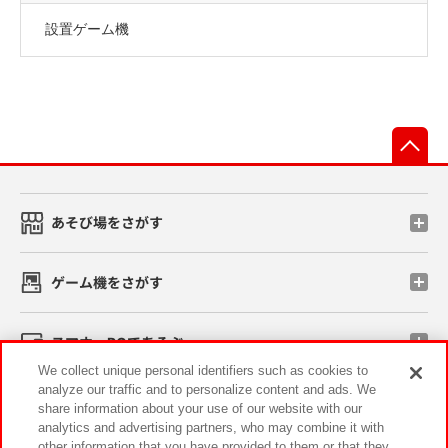
設置ゲーム機
先
あそび場をさがす
ゲーム機をさがす
スマホ・PCであそぶ
We collect unique personal identifiers such as cookies to
analyze our traffic and to personalize content and ads. We
イベント・キャンペーン
share information about your use of our website with our
analytics and advertising partners, who may combine it with
other information that you have provided to them or that they