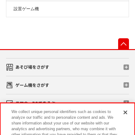
設置ゲーム機
先
あそび場をさがす
ゲーム機をさがす
スマホ・PCであそぶ
We collect unique personal identifiers such as cookies to
analyze our traffic and to personalize content and ads. We
イベント・キャンペーン
share information about your use of our website with our
analytics and advertising partners, who may combine it with
other information that you have provided to them or that they