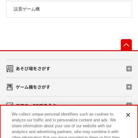
設置ゲーム機
先
あそび場をさがす
ゲーム機をさがす
スマホ・PCであそぶ
We collect unique personal identifiers such as cookies to
analyze our traffic and to personalize content and ads. We
イベント・キャンペーン
share information about your use of our website with our
analytics and advertising partners, who may combine it with
other information that you have provided to them or that they