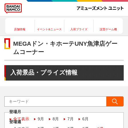
店舗情報
イベント&ニュース
入荷プライズ
設置ゲーム機
MEGAドン・キホーテUNY魚津店ゲー
ムコーナー
入荷景品・プライズ情報
登場月
全て表示
9月
8月
7月
6月
登場週