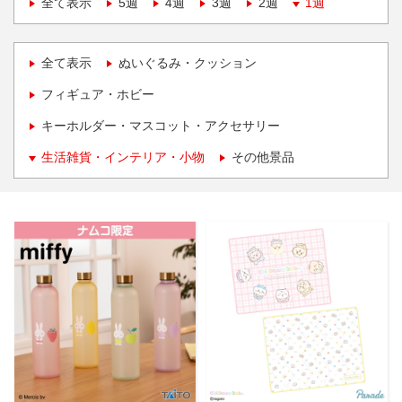
全て表示
5週
4週
3週
2週
1週
全て表示
ぬいぐるみ・クッション
フィギュア・ホビー
キーホルダー・マスコット・アクセサリー
生活雑貨・インテリア・小物
その他景品