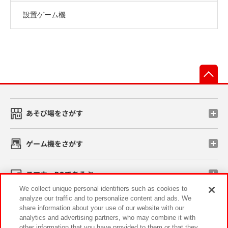
設置ゲーム機
先
あそび場をさがす
ゲーム機をさがす
スマホ・PCであそぶ
We collect unique personal identifiers such as cookies to
analyze our traffic and to personalize content and ads. We
イベント・キャンペーン
share information about your use of our website with our
analytics and advertising partners, who may combine it with
other information that you have provided to them or that they