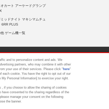
リオカート アーケードグランプ
X
岸ミッドナイト マキシマムチュ
 6RR PLUS
の他 ゲーム機一覧
サイトポリシー
プライバシーポリシー
ウェブアクセシビリティ方
raffic and to personalize content and ads. We
advertising partners, who may combine it with other
rom your use of their services. Please click "
here
"
供について
カスタマーハラスメント対応方針
よくあるご質問・
f each cookie. You have the right to opt out of our
e My Personal Information] to exercise your right.
 , if you choose to allow the sharing of cookies
to have consented to the sharing regardless of the
, please manage your consent on the following
lose the banner.
ndai Namco Amusement Lab Inc.
©Bandai Namco Experience Inc.
©HANAY