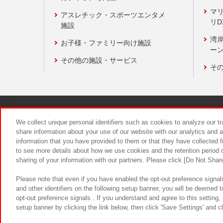
マ
アスレチック・スポーツエンタメ
リD
施設
湾
お子様・ファミリー向け施設
ーン
その他の施設・サービス
そ
関連会社
サステナビリティ
We collect unique personal identifiers such as cookies to analyze our t
share information about your use of our website with our analytics and 
information that you have provided to them or that they have collected f
食品のご提
to see more details about how we use cookies and the retention period o
sharing of your information with our partners. Please click [Do Not Shar
Please note that even if you have enabled the opt-out preference signals
and other identifiers on the following setup banner, you will be deemed 
opt-out preference signals . If you understand and agree to this setting
setup banner by clicking the link below, then click 'Save Settings' and c
©Bandai Namco Amusement Inc.
©Ba