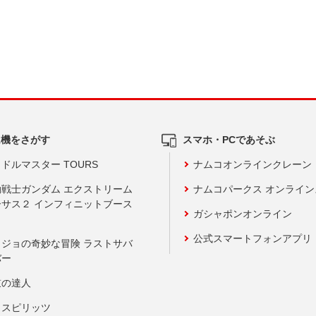
ム機をさがす
スマホ・PCであそぶ
ドルマスター TOURS
ナムコオンラインクレーン
動戦士ガンダム エクストリーム
ナムコパークス オンライ
ーサス２ インフィニットブース
ガシャポンオンライン
公式スマートフォンアプリ
ョジョの奇妙な冒険 ラストサバ
バー
鼓の達人
りスピリッツ