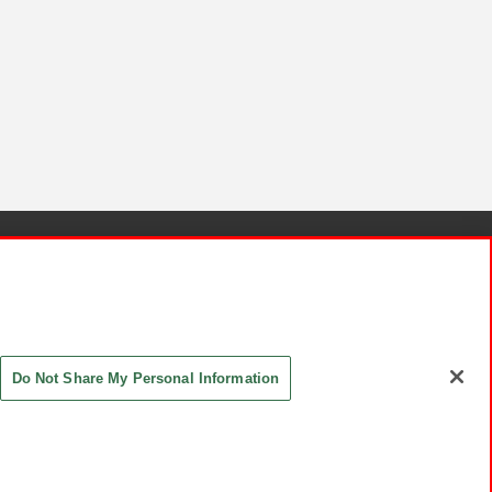
針と検証結果
お取引先さまとともに
お問い合わせ
Do Not Share My Personal Information
ASHIKI Co., Ltd. All Rights Reserved.