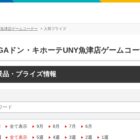
Y魚津店ゲームコーナー
入荷プライズ
EGAドン・キホーテUNY魚津店ゲームコ
景品・プライズ情報
月
全て表示
9月
8月
7月
6月
週
全て表示
5週
4週
3週
2週
1週