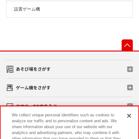
設置ゲーム機
先
あそび場をさがす
ゲーム機をさがす
スマホ・PCであそぶ
We collect unique personal identifiers such as cookies to
analyze our traffic and to personalize content and ads. We
イベント・キャンペーン
share information about your use of our website with our
analytics and advertising partners, who may combine it with
other information that you have provided to them or that they