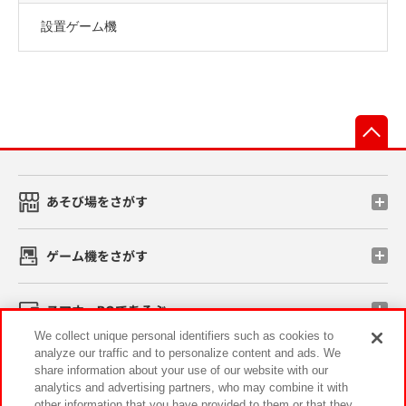
設置ゲーム機
先
あそび場をさがす
ゲーム機をさがす
スマホ・PCであそぶ
We collect unique personal identifiers such as cookies to
analyze our traffic and to personalize content and ads. We
イベント・キャンペーン
share information about your use of our website with our
analytics and advertising partners, who may combine it with
other information that you have provided to them or that they