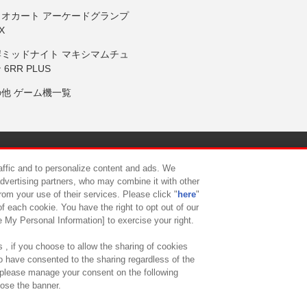
リオカート アーケードグランプ
X
岸ミッドナイト マキシマムチュ
 6RR PLUS
の他 ゲーム機一覧
サイトポリシー
プライバシーポリシー
ウェブアクセシビリティ方
raffic and to personalize content and ads. We
advertising partners, who may combine it with other
rom your use of their services. Please click "
here
"
供について
カスタマーハラスメント対応方針
よくあるご質問・
f each cookie. You have the right to opt out of our
e My Personal Information] to exercise your right.
 , if you choose to allow the sharing of cookies
to have consented to the sharing regardless of the
, please manage your consent on the following
lose the banner.
ndai Namco Amusement Lab Inc.
©Bandai Namco Experience Inc.
©HANAY