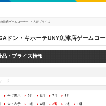
Y魚津店ゲームコーナー
入荷プライズ
EGAドン・キホーテUNY魚津店ゲームコ
景品・プライズ情報
月
全て表示
9月
8月
7月
6月
週
全て表示
5週
4週
3週
2週
1週