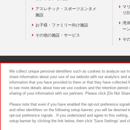
マ
アスレチック・スポーツエンタメ
リD
施設
湾
お子様・ファミリー向け施設
ーン
その他の施設・サービス
そ
関連会社
サステナビリティ
We collect unique personal identifiers such as cookies to analyze our t
share information about your use of our website with our analytics and 
information that you have provided to them or that they have collected f
食品のご提
to see more details about how we use cookies and the retention period o
sharing of your information with our partners. Please click [Do Not Shar
Please note that even if you have enabled the opt-out preference signals
and other identifiers on the following setup banner, you will be deemed 
opt-out preference signals . If you understand and agree to this setting
setup banner by clicking the link below, then click 'Save Settings' and c
©Bandai Namco Amusement Inc.
©Ba