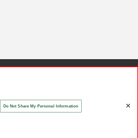
針と検証結果
お取引先さまとともに
お問い合わせ
Do Not Share My Personal Information
ASHIKI Co., Ltd. All Rights Reserved.