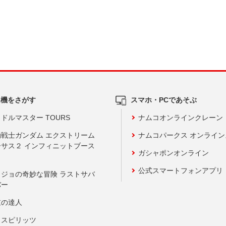
ム機をさがす
スマホ・PCであそぶ
ドルマスター TOURS
ナムコオンラインクレーン
動戦士ガンダム エクストリーム
ナムコパークス オンライ
ーサス２ インフィニットブース
ガシャポンオンライン
公式スマートフォンアプリ
ョジョの奇妙な冒険 ラストサバ
バー
鼓の達人
りスピリッツ