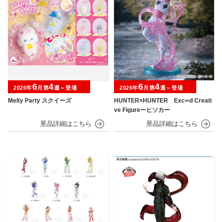
6
4
6
4
2026年
月第
週～登場
2026年
月第
週～登場
Melty Party スクイーズ
HUNTER×HUNTER Exc∞d Creati
ve Figureーヒソカー