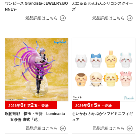
ワンピース Grandista-JEWELRY.BO
ぷにゅる わんわんシリコンスクイー
NNEY-
ズ
6
2
6
5
2026年
月第
週～登場
2026年
月
日～登場
呪術廻戦 懐玉・玉折 Luminasta
ちいかわ ぷかぷかソフビミニフィギ
‐五条悟‐虚式「茈」
ュア