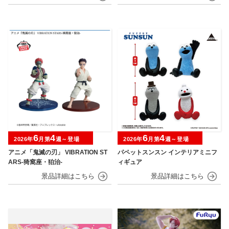
6
4
6
4
2026年
月第
週～登場
2026年
月第
週～登場
アニメ「鬼滅の刃」 VIBRATION ST
パペットスンスン インテリアミニフ
ARS-猗窩座・狛治-
ィギュア