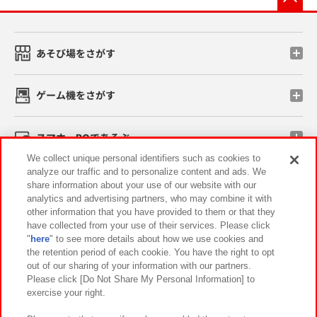
あそび場をさがす
ゲーム機をさがす
スマホ・PCであそぶ
We collect unique personal identifiers such as cookies to
analyze our traffic and to personalize content and ads. We
イベント・キャンペーン
share information about your use of our website with our
analytics and advertising partners, who may combine it with
other information that you have provided to them or that they
have collected from your use of their services. Please click
"
here
" to see more details about how we use cookies and
関連会社
サステナビリティ
サイトポリシー
the retention period of each cookie. You have the right to opt
out of our sharing of your information with our partners.
プライバシーポリシー
ウェブアクセシビリティ方針と検証結果
Please click [Do Not Share My Personal Information] to
exercise your right.
お取引先さまとともに
食品のご提供について
カスタマーハラスメント対応方針
よくあるご質問・お問い合わせ