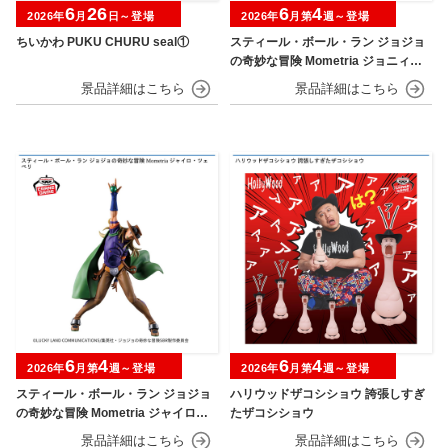
6
26
6
4
2026年
月
日～登場
2026年
月第
週～登場
ちいかわ PUKU CHURU seal①
スティール・ボール・ラン ジョジョ
の奇妙な冒険 Mometria ジョニィ・
ジョースター
6
4
6
4
2026年
月第
週～登場
2026年
月第
週～登場
スティール・ボール・ラン ジョジョ
ハリウッドザコシショウ 誇張しすぎ
の奇妙な冒険 Mometria ジャイロ・
たザコシショウ
ツェペリ