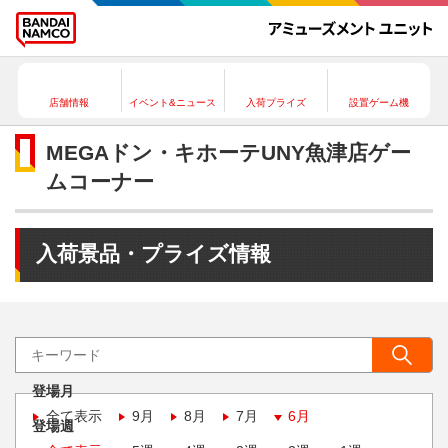
店舗情報
イベント&ニュース
入荷プライズ
設置ゲーム機
MEGAドン・キホーテUNY魚津店ゲー
ムコーナー
入荷景品・プライズ情報
登場月
全て表示
9月
8月
7月
6月
登場週