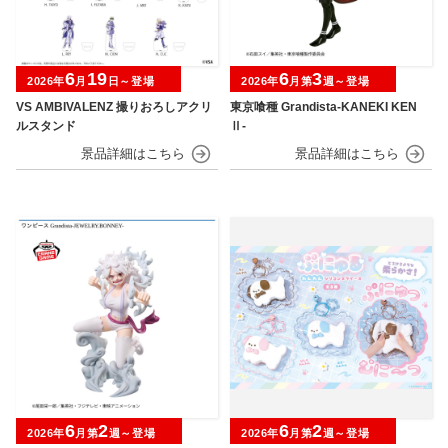
6
19
6
3
2026年
月
日～登場
2026年
月第
週～登場
VS AMBIVALENZ 撮りおろしアクリ
東京喰種 Grandista-KANEKI KEN
ルスタンド
Ⅱ-
6
2
6
2
2026年
月第
週～登場
2026年
月第
週～登場