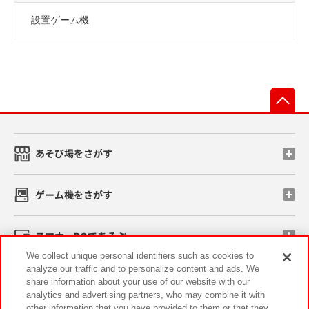
設置ゲーム機
先
あそび場をさがす
ゲーム機をさがす
スマホ・PCであそぶ
We collect unique personal identifiers such as cookies to
analyze our traffic and to personalize content and ads. We
イベント・キャンペーン
share information about your use of our website with our
analytics and advertising partners, who may combine it with
other information that you have provided to them or that they