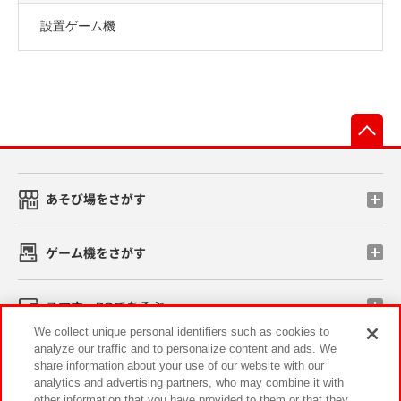
設置ゲーム機
先
あそび場をさがす
ゲーム機をさがす
スマホ・PCであそぶ
We collect unique personal identifiers such as cookies to
analyze our traffic and to personalize content and ads. We
イベント・キャンペーン
share information about your use of our website with our
analytics and advertising partners, who may combine it with
other information that you have provided to them or that they