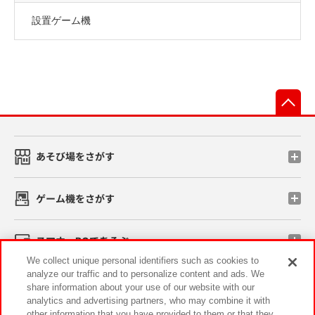
設置ゲーム機
先
あそび場をさがす
ゲーム機をさがす
スマホ・PCであそぶ
We collect unique personal identifiers such as cookies to
analyze our traffic and to personalize content and ads. We
イベント・キャンペーン
share information about your use of our website with our
analytics and advertising partners, who may combine it with
other information that you have provided to them or that they