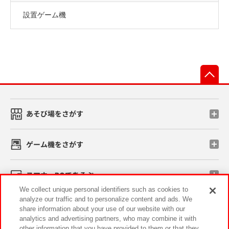
設置ゲーム機
先
あそび場をさがす
ゲーム機をさがす
スマホ・PCであそぶ
We collect unique personal identifiers such as cookies to
analyze our traffic and to personalize content and ads. We
イベント・キャンペーン
share information about your use of our website with our
analytics and advertising partners, who may combine it with
other information that you have provided to them or that they