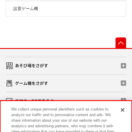
設置ゲーム機
先
あそび場をさがす
ゲーム機をさがす
スマホ・PCであそぶ
We collect unique personal identifiers such as cookies to
analyze our traffic and to personalize content and ads. We
イベント・キャンペーン
share information about your use of our website with our
analytics and advertising partners, who may combine it with
other information that you have provided to them or that they