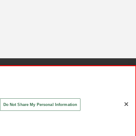
針と検証結果
お取引先さまとともに
お問い合わせ
Do Not Share My Personal Information
ASHIKI Co., Ltd. All Rights Reserved.