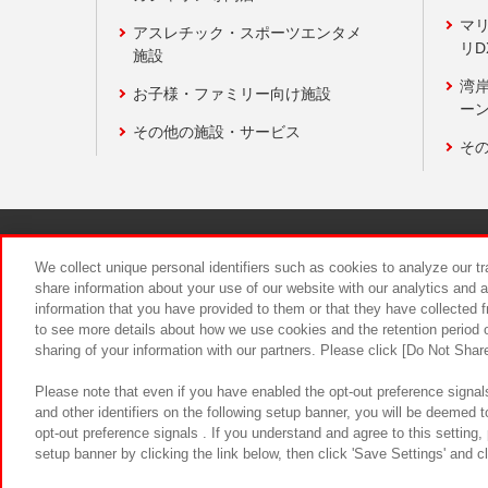
マ
アスレチック・スポーツエンタメ
リD
施設
湾
お子様・ファミリー向け施設
ーン
その他の施設・サービス
そ
関連会社
サステナビリティ
We collect unique personal identifiers such as cookies to analyze our t
share information about your use of our website with our analytics and 
information that you have provided to them or that they have collected f
食品のご提
to see more details about how we use cookies and the retention period o
sharing of your information with our partners. Please click [Do Not Shar
Please note that even if you have enabled the opt-out preference signals
and other identifiers on the following setup banner, you will be deemed 
opt-out preference signals . If you understand and agree to this setting
setup banner by clicking the link below, then click 'Save Settings' and c
©Bandai Namco Amusement Inc.
©Ba