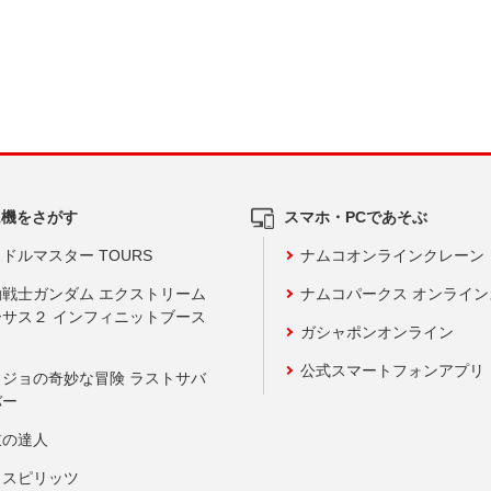
ム機をさがす
スマホ・PCであそぶ
ドルマスター TOURS
ナムコオンラインクレーン
動戦士ガンダム エクストリーム
ナムコパークス オンライ
ーサス２ インフィニットブース
ガシャポンオンライン
公式スマートフォンアプリ
ョジョの奇妙な冒険 ラストサバ
バー
鼓の達人
りスピリッツ