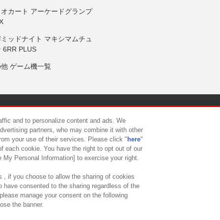
リオカート アーケードグランプ
X
岸ミッドナイト マキシマムチュ
 6RR PLUS
の他 ゲーム機一覧
サイトポリシー
プライバシーポリシー
ウェブアクセシビリティ方
raffic and to personalize content and ads. We
advertising partners, who may combine it with other
rom your use of their services. Please click "
here
"
供について
カスタマーハラスメント対応方針
よくあるご質問・
f each cookie. You have the right to opt out of our
e My Personal Information] to exercise your right.
 , if you choose to allow the sharing of cookies
to have consented to the sharing regardless of the
, please manage your consent on the following
lose the banner.
ndai Namco Amusement Lab Inc.
©Bandai Namco Experience Inc.
©HANAY