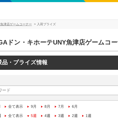
Y魚津店ゲームコーナー
入荷プライズ
EGAドン・キホーテUNY魚津店ゲームコ
景品・プライズ情報
月
全て表示
9月
8月
7月
6月
週
全て表示
5週
4週
3週
2週
1週