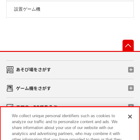
設置ゲーム機
先
あそび場をさがす
ゲーム機をさがす
スマホ・PCであそぶ
We collect unique personal identifiers such as cookies to
analyze our traffic and to personalize content and ads. We
イベント・キャンペーン
share information about your use of our website with our
analytics and advertising partners, who may combine it with
other information that you have provided to them or that they